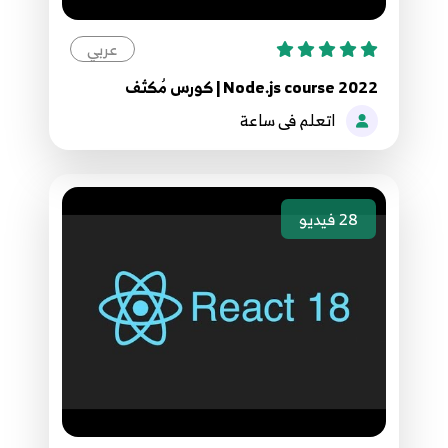
عربي
Node.js course 2022 | كورس مُكثف
اتعلم فى ساعة
28
فيديو