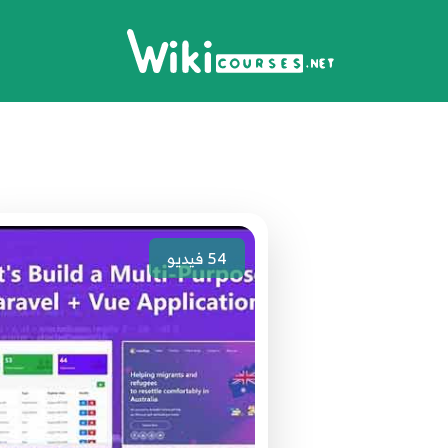
54
فيديو