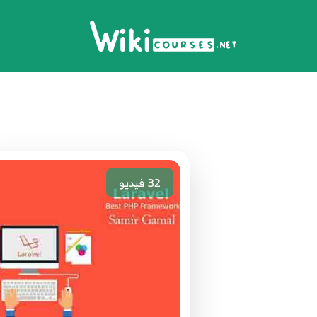
32
فيديو