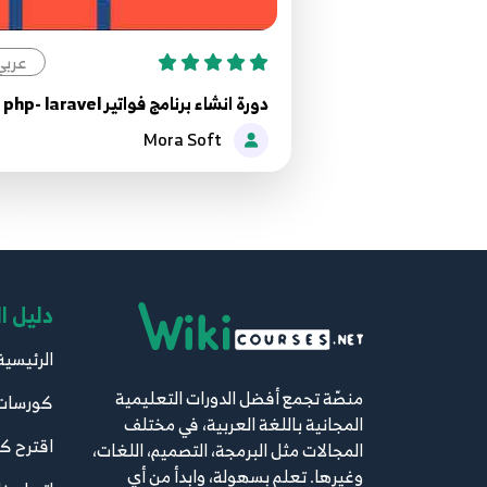
عربي
دورة انشاء برنامج فواتير php- laravel
Mora Soft
دليل ا
الرئيسية
منصّة تجمع أفضل الدورات التعليمية
كورسات
المجانية باللغة العربية، في مختلف
اقترح ك
المجالات مثل البرمجة، التصميم، اللغات،
وغيرها. تعلم بسهولة، وابدأ من أي