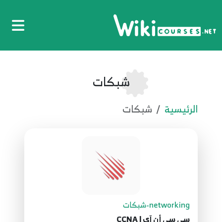
شبكات
الرئيسية
شبكات
networking-شبكات
سي سي أن آي | CCNA