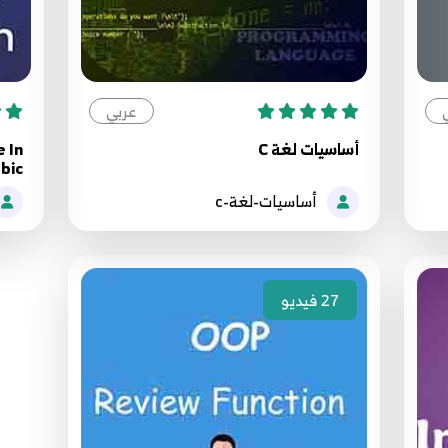
عربي
أساسيات لغة C
e In
bic
أساسيات-لغة-c
27
فيديو