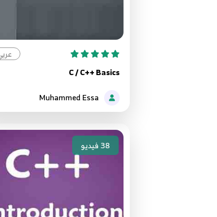
عربي
C / C++ Basics
Muhammed Essa
38
فيديو