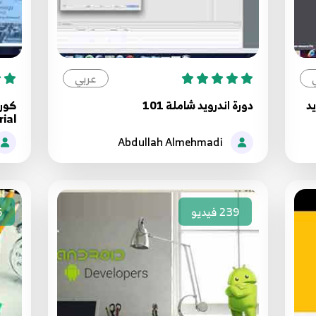
عربي
د
دورة اندرويد شاملة 101
كورس
ial
Abdullah Almehmadi
239
فيديو
6