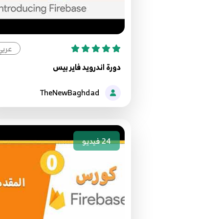
عربي
دورة اندرويد فاير بيس
TheNewBaghdad
24
فيديو