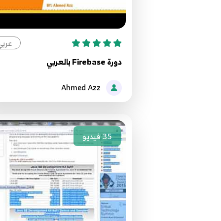
عربي
دورة Firebase بالعربي
Ahmed Azz
35
فيديو