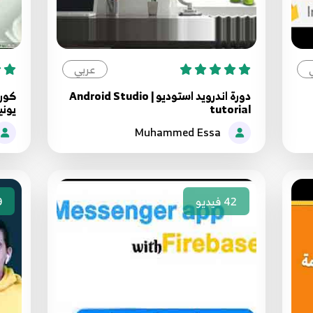
عربي
دورة اندرويد استوديو | Android Studio
كورس
tutorial
يوني
Muhammed Essa
42
فيديو
9