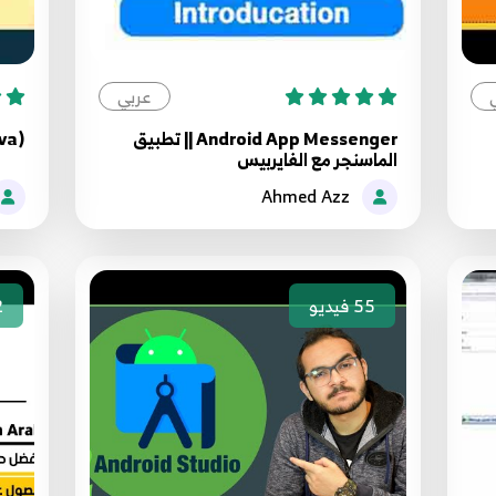
عربي
Android App Messenger || تطبيق
(Java - برمجة تطبيقات الاندرويد (جافا
الماسنجر مع الفايربيس
Ahmed Azz
55
فيديو
2