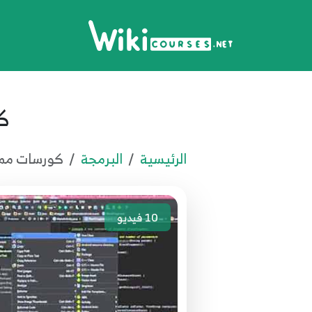
كو
الرئيسية
البرمجة
كورسات مميزة 
10
فيديو