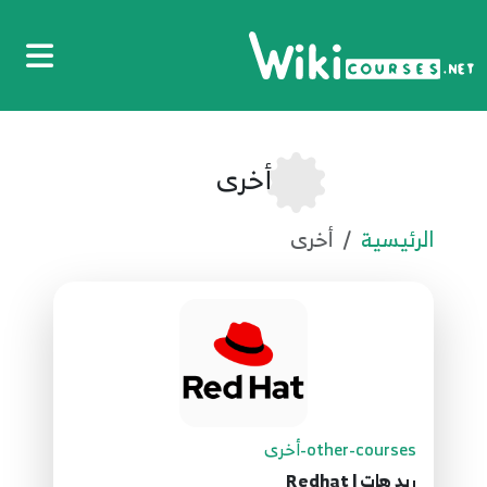
أخرى
الرئيسية
أخرى
other-courses-أخرى
ريد هات | Redhat