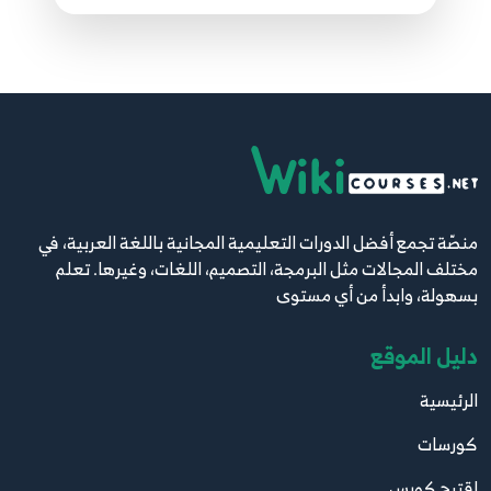
Network+
21. 20 - How frames are processed - Switching
21
table - CAM Table - CCNA Network+
22. 21 - Basics of Hexadecimal Math - Essential
for MAC address and IPv6 topics - CCNA
22
Network+
منصّة تجمع أفضل الدورات التعليمية المجانية باللغة العربية، في
23. 22 - MAC Address basics - CCNA Network+
23
مختلف المجالات مثل البرمجة، التصميم، اللغات، وغيرها. تعلم
بسهولة، وابدأ من أي مستوى
24. 23 - Universally and Locally Assigned MAC
24
Addresses - Advanced - CCNA Network+
دليل الموقع
25. 24 - MAC Address Advanced concepts - Why
الرئيسية
MAC, EUI-64, Protocol Stack - APIPA - CCNA
25
كورسات
Network+
اقترح كورس