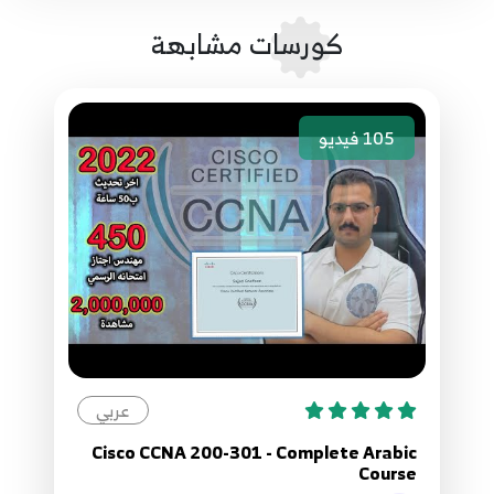
that will help - CCNA Network+
كورسات مشابهة
09. 8 - Twisted Pair cables, History, Types and
9
Categories - Physical Layer - CCNA Network+
105
فيديو
10. 9 - Twisted Pair Termination and Connectors
10
and Tools - CCNA Network+
11. 10- The History of Crossover cables, and why
it matter - MDI MDIX Auto-MDIX - CCNA
11
Network+
12. 11- Design Passive cable infrastructure from
12
scratch - CCNA Network+
13. 12 - Fiber cables overview, Types and
عربي
13
applications - CCNA Network+
Cisco CCNA 200-301 - Complete Arabic
Course
14. 13 - Fiber optics SFP and passive connectors