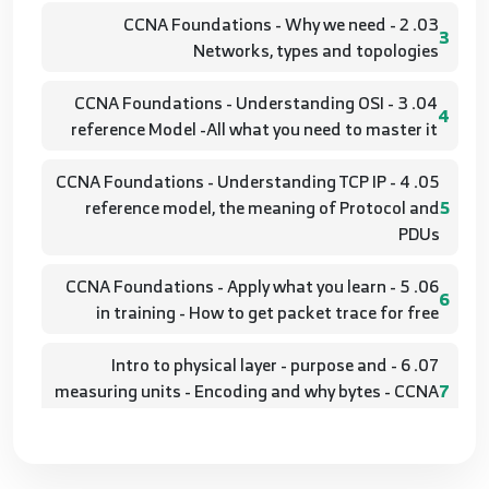
03. 2 - CCNA Foundations - Why we need
3
Networks, types and topologies
04. 3 - CCNA Foundations - Understanding OSI
4
reference Model -All what you need to master it
05. 4 - CCNA Foundations - Understanding TCP IP
reference model, the meaning of Protocol and
5
PDUs
06. 5 - CCNA Foundations - Apply what you learn
6
in training - How to get packet trace for free
07. 6 - Intro to physical layer - purpose and
measuring units - Encoding and why bytes - CCNA
7
Network+
08. 7 - Basics of Binary Math, a quick overview
8