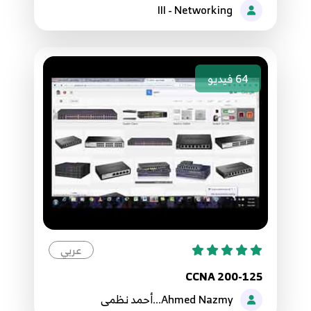
14
and compare Copper to Fiber -CCNA Network+
III - Networking
15. 14 - Fiber cables infrastructure and tools -
15
CCNA Network+
64
فيديو
16. 15 - Planning fiber optics infrastructure -
16
tips from field experience - CCNA Network+
17. 16 - Communication types - Broadcast &
17
Multicast & Unicast - CCNA 200-301
18. 17- Data Link Layer Introduction - basics -
18
CCNA Network+
19. 18- The Structure of Ethernet 802.3
عربي
19
Standard Frame - CCNA Network+
CCNA 200-125
20. 19 - LAN Devices Hub, Bridge, Switch -
Ahmed Nazmy...أحمد نظمى
Collision and broadcast domains - CCNA
20