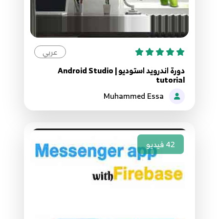
09.الدرس التاسع فى دورة تعليم تصميم وبرمجة العاب
يونتى Unity 3D( برمجة الازرار ج3)
9
40:12
عربي
10.الدرس العاشر فى دورة تعليم تصميم وبرمجة العاب
دورة اندرويد استوديو | Android Studio
يونتى(الاصوات )
10
tutorial
30:53
Muhammed Essa
11.الدرس 11 فى دورة تصميم وبرمجة العاب يونتى
(تعديلات على حركة السيارة )
11
21:43
42
فيديو
12.الدرس 12 فى دورة تصميم وبرمجة العاب يونتى
(العمليات على المتغيرات)
12
39:55
13.الدرس 13 فى دورة تصميم وبرمجة العاب يونتى (if