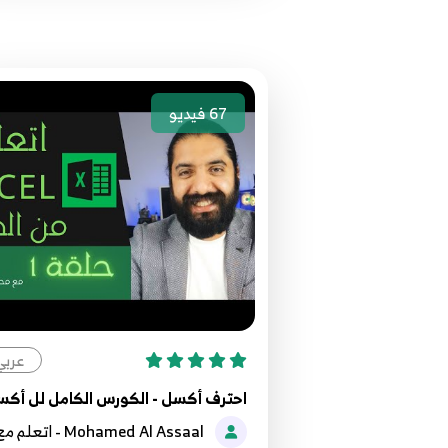
67
فيديو
عربي
احترف أكسل - الكورس الكامل لل أك
Mohamed Al Assaal - اتعلم م