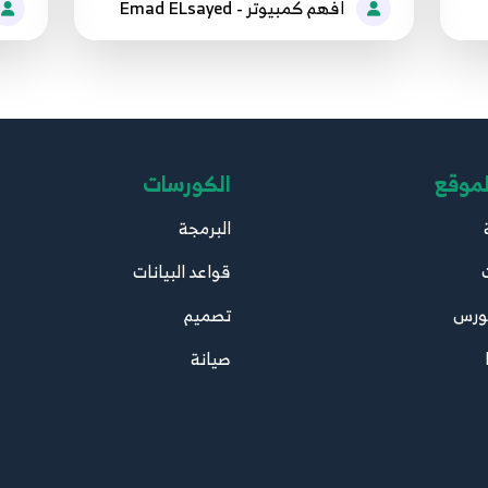
افهم كمبيوتر - Emad ELsayed
لموقع
الكورسات
البرمجة
قواعد البيانات
ورس
تصميم
صيانة