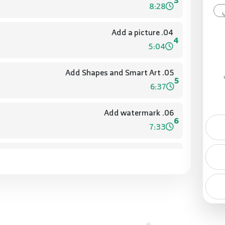
3
8:28
04. Add a picture
4
5:04
05. Add Shapes and Smart Art
5
6:37
06. Add watermark
6
7:33
07. page numbering , Header , Footer
7
6:29
ضع
08. How to change the color page and Add Borders
8
4:46