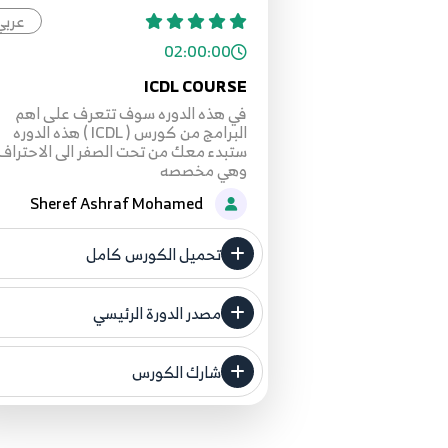
عربي
02:00:00
ICDL COURSE
في هذه الدوره سوف تتعرف على اهم
البرامج من كورس ( ICDL ) هذه الدوره
ستبدء معك من تحت الصفر الى الاحتراف
وهي مخصصه
Sheref Ashraf Mohamed
تحميل الكورس كامل
مصدر الدورة الرئيسي
فنحن لا ندعي ملكية أي دورة ولهذا ن
المصدر الأصلي لكم
شارك الكورس
مصدر الدورة الرئيسي