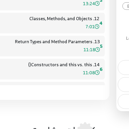
3
13:24
12. Classes, Methods, and Objects
4
7:01
L
13. Return Types and Method Parameters
5
11:18
14. Constructors and this vs. this()
6
11:08
15. Static and Final
7
ضع
12:21
16. Inheritance and Access Modifiers
8
8:35