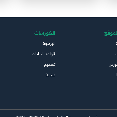
8. Comments, Variable Scope, Do While Loops
15
6:02
لموقع
الكورسات
9. Switch Statements
16
5:40
البرمجة
قواعد البيانات
ورس
تصميم
صيانة