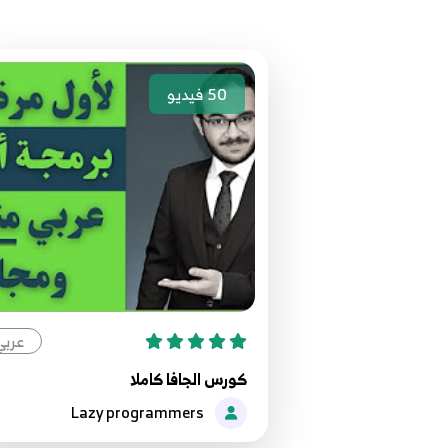
50
فيديو
عربي
كورس الجافا كاملا
Lazy programmers