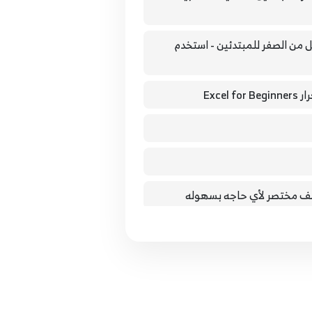
Excel for حلقه 5 - اتعلم اكسل من الصفر للمبتدئين - استخدم
11.اعمل احلي تنسيق لجدول في الاكسل - حلقه 11 اتعلم أكسل - Excel Conditional