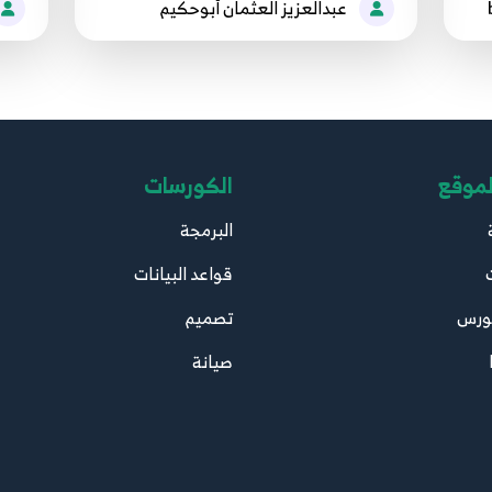
عبدالعزيز العثمان أبوحكيم
21
21.حل مشاكل الجمع في الاكسل بأستخدام معادلة Aggregate
22
22.نموزج ادخال بيانات في اكسل بسهوله و من غير برمجه
23
23.طلع البيناتات اللي عايزها في لحظه بأستخدام ال Combo Box في الاكسل
24
24.اهم اختصارات الاكسل اللي هتنقذ حياتك
لموقع
الكورسات
25
25.ازاي تفتح شيت اكسل نسيت الباسورد بتاعته ؟ و من غير برامج
البرمجة
26
26.ازاي تحول قائمة الدخل الي رسم بياني في الاكسل
قواعد البيانات
ورس
تصميم
27
27.حل مشاكل الطباعه في الاكسل
صيانة
28
28.ازاي تعمل تقرير محترف في الاكسل - باستخدام Progress Tracking Bar
29
29.خليك صايع في الاكسل و استخدم Advanced Filters عشان توفر وقت
30
30.نظم بياناتك صح في الاكسل بأستخدام ال Check Box