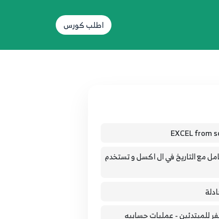
اطلب كورس
لصفر للمبتدئين - حلقه 2- ازاي تتعامل مع التاريخ في ال اكسل و تستخدم
اتعلم اكسل من الصفر للمبتدئين - عمليات حسابيه