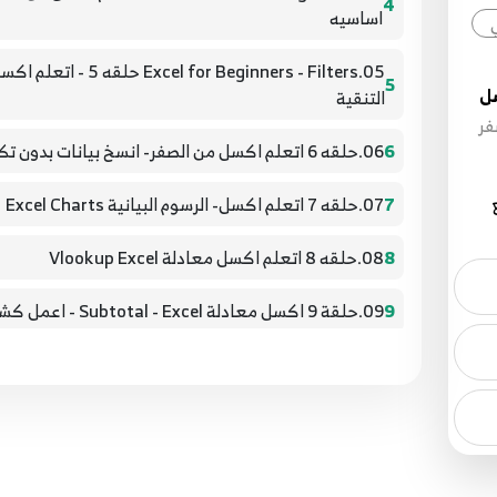
4
اساسيه
05. Beginners - Filters
5
سل
التنقية
فر
6
06.حلقه 6 اتعلم اكسل من الصفر- انسخ بيانات بدون تكرار Excel for Beginners
ع
7
07.حلقه 7 اتعلم اكسل- الرسوم البيانية Excel Charts
8
08.حلقه 8 اتعلم اكسل معادلة Vlookup Excel
9
09.حلقة 9 اكسل معادلة Subtotal - Excel - اعمل كشف مختصر لأي حاجه بسهوله
10
10.حلقه 10 من اتعلم الاكسل - معادلة IF الشرطيه - Excel 2020
ضع
11
Formatting