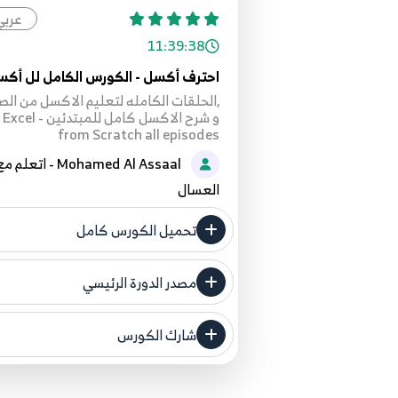
عربي
11:39:38
احترف أكسل - الكورس الكامل لل أك
,الحلقات الكامله لتعليم الاكسل من الص
و شرح الاكسل كامل للمبتدئين - Excel
from Scratch all episodes
Mohamed Al Assaal - اتعلم م
العسال
تحميل الكورس كامل
مصدر الدورة الرئيسي
فنحن لا ندعي ملكية أي دورة ولهذا ن
المصدر الأصلي لكم
شارك الكورس
مصدر الدورة الرئيسي