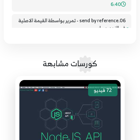
6:40
06.send by reference - تمرير بواسطة القيمة الاصلية
في النود جي اس
6
5:29
07.node js module and exports
7
كورسات مشابهة
6:31
08.node js module and exports part 2
8
7:25
72
فيديو
09.احتراف تمرير الداله - how to callback node js
9
9:19
10.callback node js - تمرير الداله نود جي اس
10
1:39