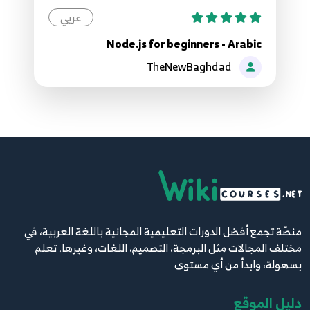
19.Reading and writing data node js firebase
عربي
database - تسجيل بيانات من قاعدة بيانات فايربيز نود
19
جي اس
Node.js for beginners - Arabic
14:51
TheNewBaghdad
منصّة تجمع أفضل الدورات التعليمية المجانية باللغة العربية، في
مختلف المجالات مثل البرمجة، التصميم، اللغات، وغيرها. تعلم
بسهولة، وابدأ من أي مستوى
دليل الموقع