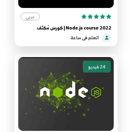
15.setup data base in firebase - انشاء قاعدة بيانات
من نوع json
15
عربي
2:52
Node.js course 2022 | كورس مُكثف
16.example for json database - تطبيق مثال علي
اتعلم فى ساعة
قاعدة بيانات json
16
8:17
17.node js how to access database in firebase -
24
فيديو
الوصول لقاعدة البانات فايربيز بواسطة نود جي اس
17
6:08
18.Read data once node js using firebase
database - جلب بيانات من قاعدة بيانات فايربيز نود
18
جي اس
9:00