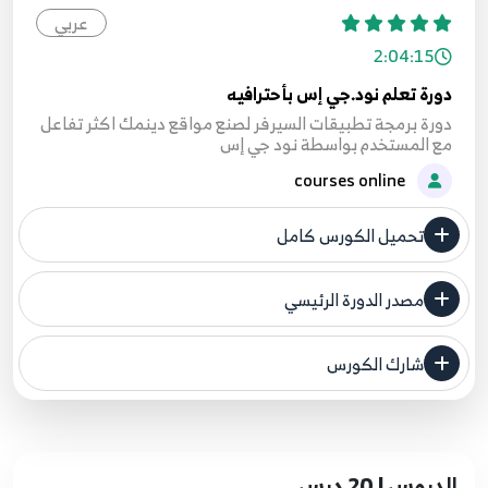
عربي
2:04:15
دورة تعلم نود.جي إس بأحترافيه
دورة برمجة تطبيقات السيرفر لصنع مواقع دينمك اكثر تفاعل
مع المستخدم بواسطة نود جي إس
courses online
تحميل الكورس كامل
مصدر الدورة الرئيسي
فنحن لا ندعي ملكية أي دورة ولهذا نضع المصدر الأصلي لكم
شارك الكورس
مصدر الدورة الرئيسي
الدروس | 20 درس