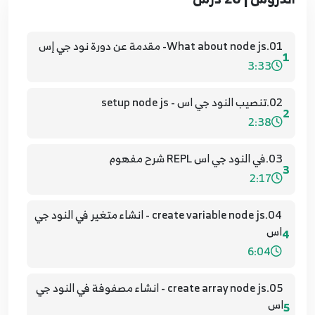
01.What about node js- مقدمة عن دورة نود جي إس
1
3:33
02.تنصيب النود جي اس - setup node js
2
2:38
03.في النود جي اس REPL شرح مفهوم
3
2:17
04.create variable node js - انشاء متغير في النود جي
اس
4
6:04
05.create array node js - انشاء مصفوفة في النود جي
اس
5