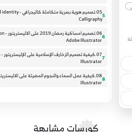
05.تصميم هوية بصرية 
5
Calligraphy
06.تص
6
لة
Adobe Illustrator
7
7
Illustrator
8
Illustrator
ضع
09.تصميم كا
9
Illustrator
10
10.تعرف على اسكربتات الاليستريتور - Learn about the Illustrator scripts
كورسات مشابهة