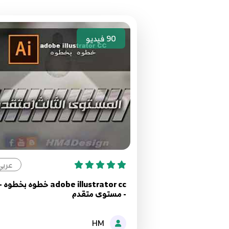
90
فيديو
عربي
- مستوى متقدم
HM