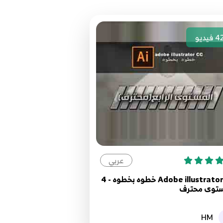
1.رسم شخصيات الموشن جرافيك على الاليستريتور - Drawing motion graphic
4
فيديو
13.كيفية رسم الصحراء والاهرامات على الاليستريتور - Drawing the desert and
فيك على الاليستريتور - How to draw infographics on the
عربي
Adobe illustrator CC خطوه بخطوه - 4
ستوى محترف
HM