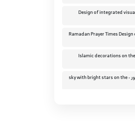
متكاملة كاليجرافي - Design of integrated visual identity
ميم امساكية رمضان 2019 على الاليستريتور - Ramadan Prayer Times Design on
0.كيفية تصميم الزخارف الإسلامية على الإليستريتور - Islamic decorations on the
08.كيفية عمل السماء والنجوم المضيئة على الاليستريتور - sky with bright stars on the
رت تهنئة رمضاني على الاليستريتور - Ramadan Greeting Card on the