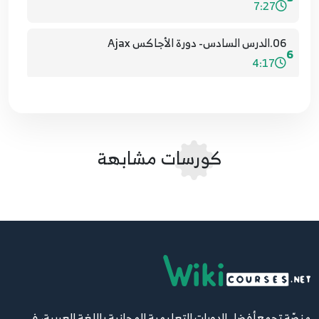
7:27
06.الدرس السادس- دورة الأجاكس Ajax
6
4:17
07.7
7
7:37
كورسات مشابهة
08.8
8
7:49
09.9
9
3:41
10.10
10
4:44
منصّة تجمع أفضل الدورات التعليمية المجانية باللغة العربية، في