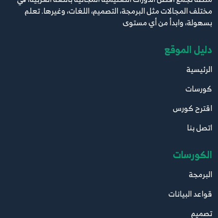
11.11
مختلف المجالات مثل البرمجة، التصميم، اللغات، وغيرها. تعلم
11
2:34
بسهولة، وابدأ من أي مستوى
12.12
دليل الموقع
12
4:28
الرئيسية
13.13
كورسات
13
5:18
اقترح كورس
14.14
اتصل بنا
14
5:54
الكورسات
15.15
15
البرمجة
3:55
قواعد البيانات
16.16
16
تصميم
4:07