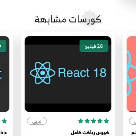
 React Template #8 - Profile Component & Task -
12
13
كورسات مشابهة
ate #9 - About Component & Styled Component
28
فيديو
9
عربي
رة تعلم
كورس ريأكت كامل
abic