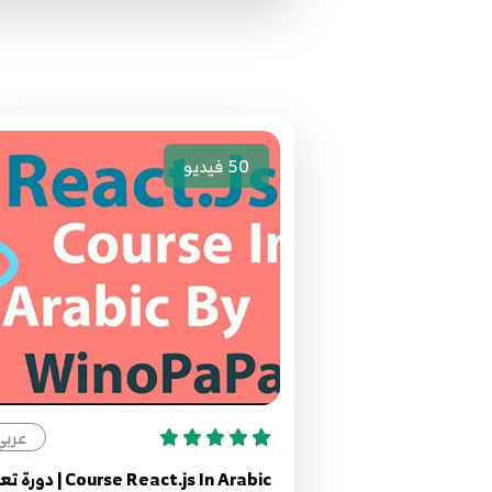
50
فيديو
عربي
Course React.js In Arabic | دو