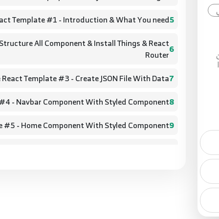
act Template #1 - Introduction & What You need -
5
Structure All Component & Install Things & React
6
Router
 React Template #3 - Create JSON File With Data
7
 #4 - Navbar Component With Styled Component
8
te #5 - Home Component With Styled Component
9
ork Component With Styled Component & Axios
10
& lifeCycle
 Portfolio Component With Styled Component &
ضع
11
Hooks