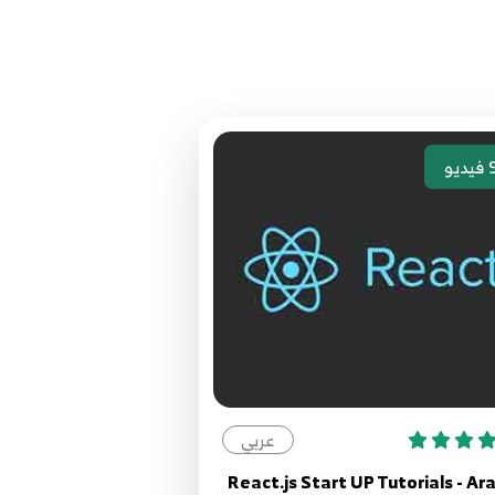
Create
Create React Templ
فيديو
عربي
React.js Start UP Tutorials - Ar