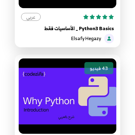
عربي
Python3 Basics _ الأساسيات فقط
Elsafy Hegazy
43
فيديو