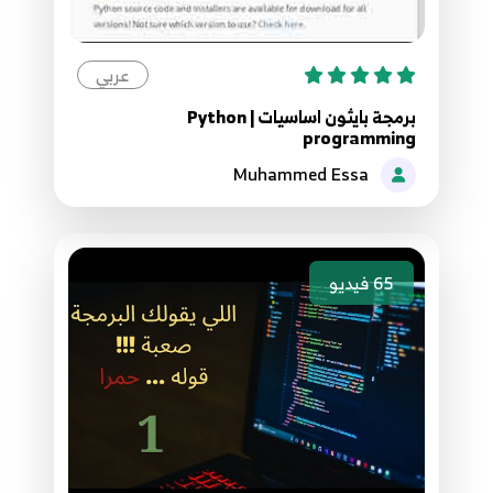
17. 16 - التطبيق علي الشبكات العصبية الملتفة CNN
17
الجزء الثاني و اهمية Dropout
عربي
برمجة بايثون اساسيات | Python
programming
Muhammed Essa
65
فيديو