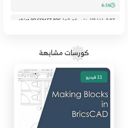
6:56
07.الحلقة الثامنة موقع رائع لobjet 3D GSM ET 3DS
pour Archicad أكثر من .........10000 OBJET
6
11:29
08.الحلقة التاسعة الكتابة باللغة العربية 3D في برنامج
كورسات مشابهة
الارشيكاد ECRIRE 3D EN ARABE DANS ARCHICAD
7
10:29
11
فيديو
09.الحلقة العاشرة COMMENT FAIRE LES ESCALIERS
EN 3D PERSONALISER
8
13:36
10. الحلقة العاشرة COMMENT FAIRE LES ESCALIERS
EN 3D PERSONALISER
9
22:59