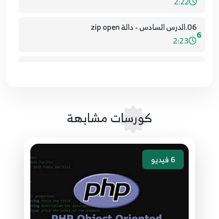
2:22
06.الدرس السادس - دالة zip open
6
2:23
07.الدرس السابع - دالة zip read
7
2:35
08.الدرس الثامن - دالة zip entry name
8
كورسات مشابهة
3:52
09.الدرس التاسع - دالة zip entry filesize
9
1:41
6
فيديو
10.الدرس العاشر - دالة zip close
10
0:50