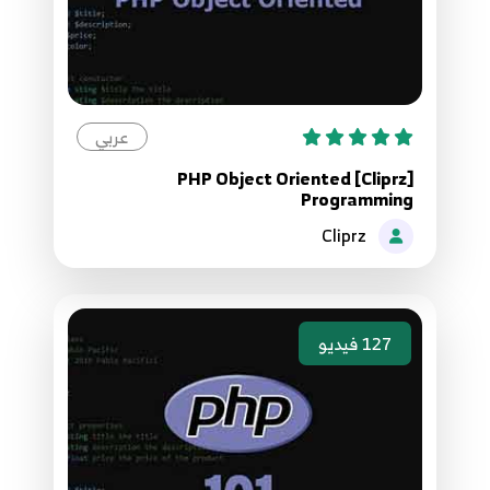
11.الدرس الحادي عشر - خاتمة الدورة
11
4:50
عربي
[Cliprz] PHP Object Oriented
Programming
Cliprz
127
فيديو