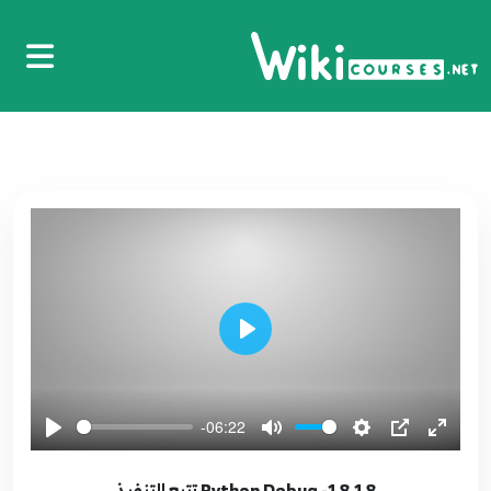
4
5:39
05.5- Mutable and Immutable Object
5
4:13
06.6- Python variables المتغيرات
6
8:34
07.7- Python Comments التعليقات
7
2:43
08.8- Python lists and tuples السلاسل
Play
8
6:16
09.9- Python Dictionary القاموس
-06:22
9
6:31
18.18- Python Debug تتبع التنفيذ