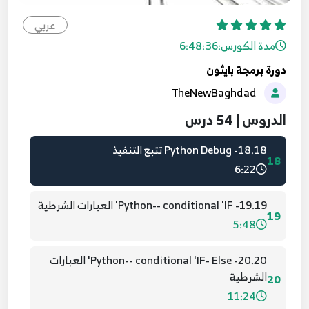
5:16
عربي
16.16- Python slice
مدة الكورس:
6:48:36
16
4:22
دورة برمجة بايثون
TheNewBaghdad
17.17- Python-- Get my Age تطبيق حساب العمر
17
6:41
الدروس | 54 درس
18.18- Python Debug تتبع التنفيذ
18
6:22
19.19- Python-- conditional 'IF' العبارات الشرطية
19
5:48
20.20- Python-- conditional 'IF- Else' العبارات
الشرطية
20
11:24