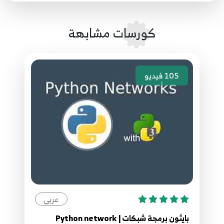
التكرارية
25
5:01
كورسات مشابهة
26.26- Python-- Functions الدوال
26
6:19
105
فيديو
27.27- Python-- File الملفات
27
6:00
28.28- Python-- Exceptions اقتناص الاخطاء
28
4:51
29.29- Python-- Strings السلاسل النصية
29
6:04
عربي
30.30- Python OOP-- Basic Class
30
10:16
بايثون برمجة شبكات | Python network