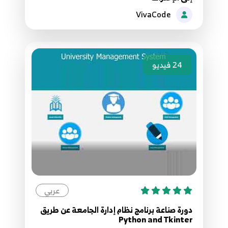
36
3:27
VivaCode
37.37- Python-- Database Sqlite3 قواعد البيانات
37
9:58
24
فيديو
38.38- Python-- Database Sqlite3 commit
38
2:19
39.39- Python-- Read JSON from HTTP
39
4:47
40.40- Python Next -- ملخص دورة مع خطوتك
القادمة
40
3:19
عربي
41.40- Python GUI - الواجهات الرسومية بالبايثون
دورة صناعة برنامج نظام إدارة الجامعة عن طريق
41
Python and Tkinter
3:17