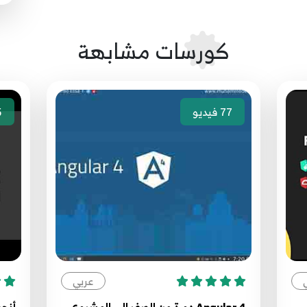
كورسات مشابهة
77
فيديو
5
عربي