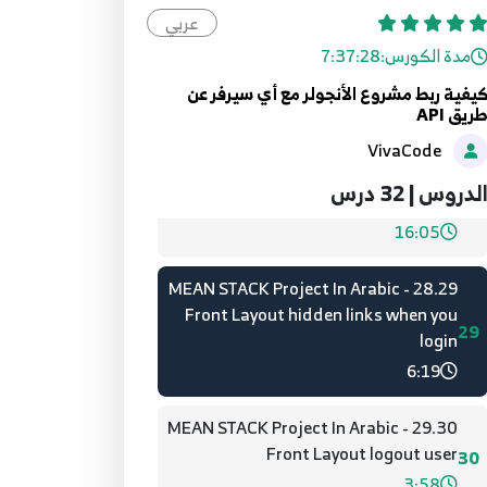
27.MEAN STACK Project In Arabic - 26
عربي
font layout register validation and
27
مدة الكورس:
7:37:28
redirect
6:00
يفية ربط مشروع الأنجولر مع أي سيرفر عن
ريق API
28.MEAN STACK Project In Arabic - 27
VivaCode
Front Layout login user and generate
لدروس | 32 درس
28
token for user
16:05
29.MEAN STACK Project In Arabic - 28
Front Layout hidden links when you
29
login
6:19
30.MEAN STACK Project In Arabic - 29
Front Layout logout user
30
3:58