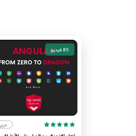
85
فيديو
عربي