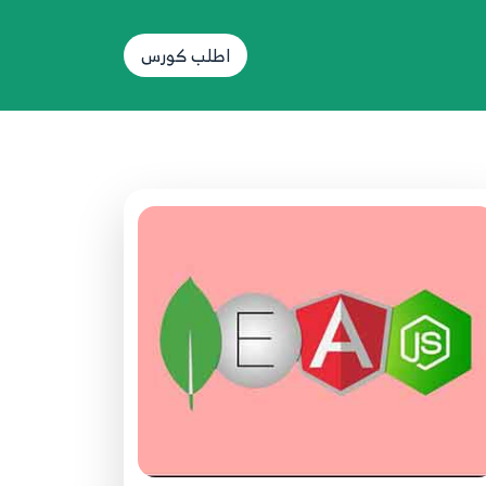
23
environments
6:54
اطلب كورس
24.MEAN STACK Project In Arabic - 23
Admin Layout redirect when you login
24
in app
3:35
25.MEAN STACK Project In Arabic - 24
Front Layout create student page
25
and details page
19:59
26.MEAN STACK Project In Arabic - 25
Front Layout register user page
26
10:00