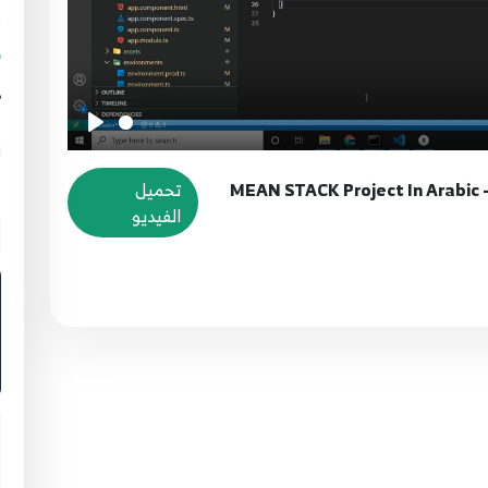
ك
ط
29.MEAN STACK Project In Arabic
تحميل
ا
الفيديو