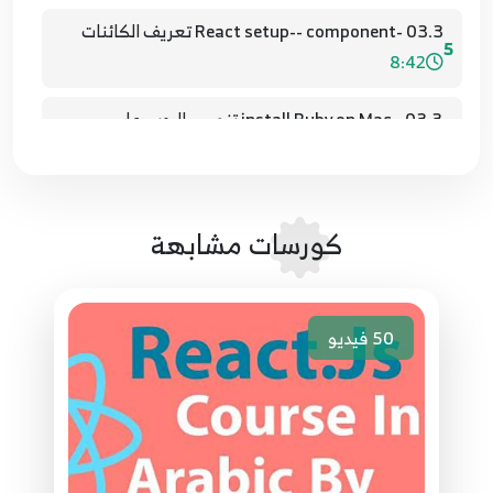
03.3 -React setup-- component تعريف الكائنات
5
8:42
03.3 - install Ruby on Mac تنصيب الروبي على
6
4:15
04.4- Ruby Requirments متطلبات الدورة
7
كورسات مشابهة
2:24
04.4 - React setup -- properties الخصائص
8
5:44
50
فيديو
05.5- Ruby variables المتغيرات
9
6:13
05.5 - React setup-- data model
10