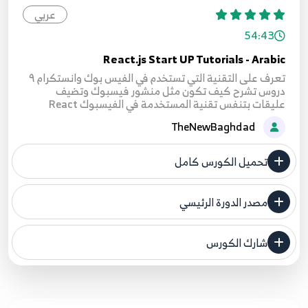
عربي
54:43
React.js Start UP Tutorials - Arabic
تعرف على التقنية التي تستخدم في الفيس بوك وانستكرام ٩
دروس تشرح كيف تكون مثل منشور فيسبوك وتضيف
عليقات بتنفس تقنية المستخدمة في الفيسبوك React
TheNewBaghdad
تحميل الكورس كامل
مصدر الدورة الرئيسي
فنحن لا ندعي ملكية أي دورة ولهذا نضع المصدر الأصلي لكم
شارك الكورس
مصدر الدورة الرئيسي