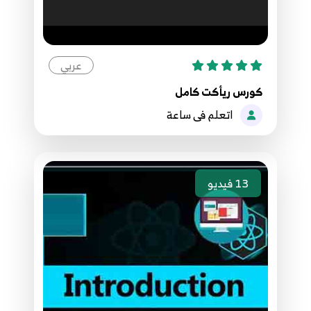
08.8- Ruby Hash هاش ماب
16
5:55
عربي
09.9- Ruby Constant and Range الثوابت
17
كورس ريأكت كامل
4:01
اتعلم فى ساعة
09.Best Practices-- 9-React startup--save from
React to MYSQL use nodejs خزن بيانات
18
5:58
13
فيديو
10.10 - Ruby Math العمليات الرياضية
19
6:54
11.11- Ruby Logic العمليات المنطقية
20
5:52