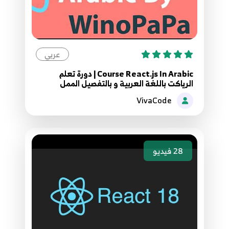
7:21
06.6- React startup-- state and props
11
5:42
عربي
06.6- Ruby Strings المتغيرات
Course React.js In Arabic | دورة تعلم
12
الرياكت باللغة العربية و بالتفصيل الممل
8:53
VivaCode
07.7 - Ruby Array المصفوفات
13
8:44
28
فيديو
07.Best Practices-- 7 -React startup-- connect
React to MYSQL use node.js
14
7:50
08.8- React startup-- events
15
7:46