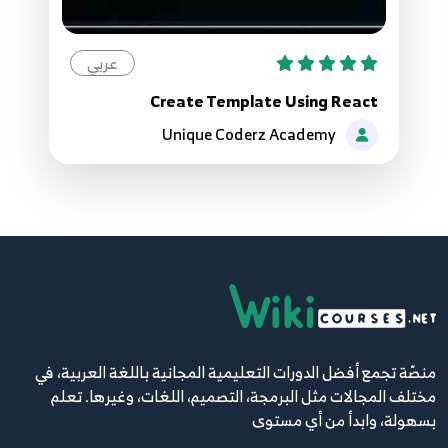
12.12- Ruby-- Get my Age تطبيق حساب العمر
21
7:06
عربي
13.13- Ruby -- Debug code تتبع التنفيذ
Create Template Using React
22
5:13
Unique Coderz Academy
14.14- Ruby -- comments التعليقات
23
2:31
15.15- Ruby-- Conditionals- IF-Else العبارات
الشرطية
24
6:17
16.16 - Ruby-- Conditionals- IF-ElseIf العبارات
منصّة تجمع أفضل الدورات التعليمية المجانية باللغة العربية، في
الشرطية
25
مختلف المجالات مثل البرمجة، التصميم، اللغات، وغيرها. تعلم
5:52
بسهولة، وابدأ من أي مستوى