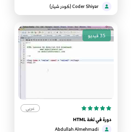
Coder Shiyar (كودر شيار)
24. 3 codes very important ثلال عناصر مهمة في
17
25. إنشاء صفحات متعددة
18
35
فيديو
26. tag pre
19
27. use sub sup استخدام
20
28. سماح بتعديل المحتوى
21
عربي
29. textarea tag
22
دورة في لغة HTML
Abdullah Almehmadi