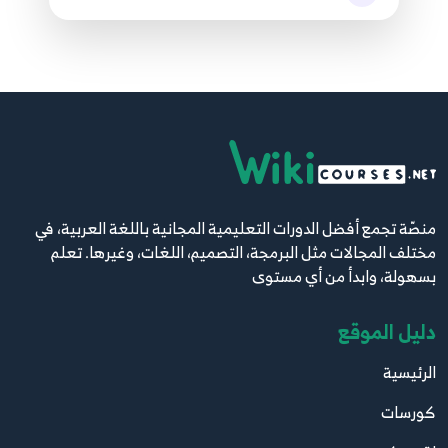
3. اساسيات ملف html5
23
30. tag iframe
24
31. center tag
25
32. وضع محتوى في ملف Html دون ان تظهر
منصّة تجمع أفضل الدورات التعليمية المجانية باللغة العربية، في
26
مختلف المجالات مثل البرمجة، التصميم، اللغات، وغيرها. تعلم
بسهولة، وابدأ من أي مستوى
33. blockquote in html
27
دليل الموقع
34. class and id in html كلاس و ايدي
الرئيسية
28
كورسات
35. learn html file paths