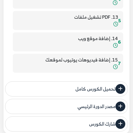
13. PDF تشغيل ملفات
5
14. إضافة موقع ويب
6
15. إضافة فيديوهات يوتيوب لموقعك
7
16. base tag
8
تحميل الكورس كامل
17. قائمة منسدلة - detail summary
9
مصدر الدورة الرئيسي
فنحن لا ندعي ملكية أي دورة ولهذا نضع المصدر الأصلي لكم
18. جميع انواع button في html5 مع جميع ميزات
شارك الكورس
مصدر الدورة الرئيسي
10