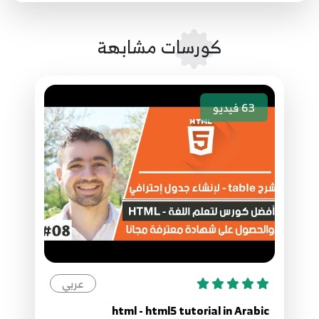
19. input part 1 جزء
11
كورسات مشابهة
2. Editor install تنصيب المحرر لبدء الكورس
12
63
فيديو
20. input part 2 جزء ثاني
13
21. file input
14
22. input part 3 + label جزء ثالث
15
عربي
23. tag meter
16
html - html5 tutorial in Arabic