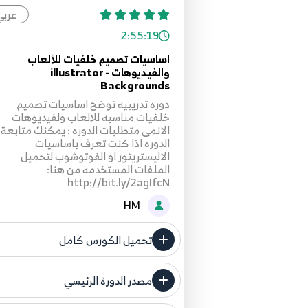
عربي
2:55:19
اساسيات تصميم خلفيات للألعاب
والفيديوهات - illustrator
Backgrounds
دوره تدريبيه توضح اساسيات تصميم
خلفيات مناسبه للالعاب ولفيديوهات
الانمى متطلبات الدوره : يمكنك متابعة
الدوره اذا كنت تعرف باساسيات
الاليستريتور او الفوتوشوب لتحميل
الملفات المستخدمه من هنا:
http://bit.ly/2agIfcN
HM
تحميل الكورس كامل
مصدر الدورة الرئيسي
فنحن لا ندعي ملكية أي دورة ولهذا ن