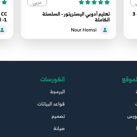
عربي
adobe illustrator cc خطوه بخطوه - 3
تعليم أدوبي اليستريتور - السلسلة
15.5.3 تصميم الارضيه - illustrator Backgrounds
15
الكاملة
1- الاساسيات
10:59
Nour Homsi
16.5.4 تصميم عماويد الاناره - illustrator Backgrounds
16
11:34
17.5.5 تصميم المبانى - illustrator Backgrounds
17
18:49
لموقع
الكورسات
18.5.6 تصميم باقى المبانى - illustrator Backgrounds
البرمجة
18
13:28
قواعد البيانات
19.5.7 التحسينات الاخيره - illustrator Backgrounds
ورس
تصميم
19
5:20
صيانة