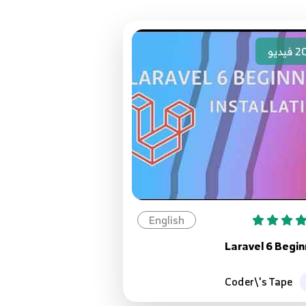
2
فيديو
English
Laravel 6 Begin
Coder\'s Tape