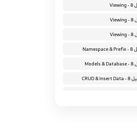
12.#12 laravel 8 tutorial from scratch دورة لارافيل 8 - CRUD & Edit & Updated