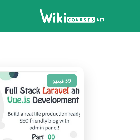
59
فيديو