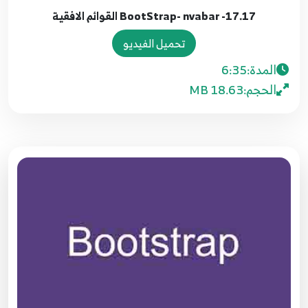
5:33
17.17- BootStrap- nvabar القوائم الافقية
06.6- BootStrap- more about columns المزيد عن
تحميل الفيديو
الأعمدة
6
المدة:
6:35
5:29
الحجم:
18.63 MB
07.7- BootStrap- clearfix
7
4:46
08.8- BootStrap- Offset
8
3:00
09.9- BootStrap- nested rows and media
9
4:34
10.10- BootStrap- push and pull
10
2:24