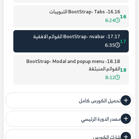
16.16- BootStrap- Tabs التبويبات
16
6:24
17.17- BootStrap- nvabar القوائم الافقية
17
6:35
18.18- BootStrap- Modal and popup menu
القوائم المنبثقة
18
8:12
تحميل الكورس كامل
مصدر الدورة الرئيسي
فنحن لا ندعي ملكية أي دورة ولهذا نضع المصدر الأصلي لكم
شارك الكورس