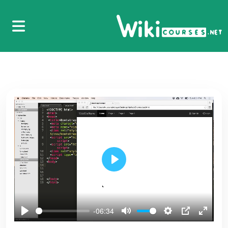
01.1-BootStrap- What is BootStrap مقدمة
تعريفية عن التقنية
1
3:37
02.2- BooStrap- install BootStrap تنصيب بيئة
العمل
2
7:54
03.3-BooStrap- container الحاوية في
3
4:00
Play
04.4- BootStrap- Rows الصفوف
4
4:10
-06:34
05.5- BootStrap- columns الأعمدة
5