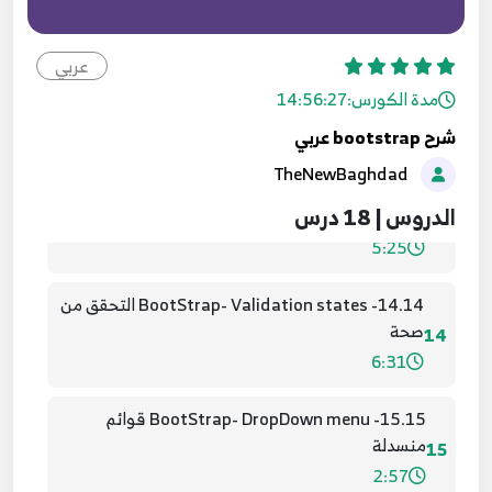
11.11- BootStrap- classes
11
عربي
3:57
مدة الكورس:
14:56:27
12.12- BootStrap- button and image classes
شرح bootstrap عربي
12
6:58
TheNewBaghdad
الدروس | 18 درس
13.13- BootStrap- work with forms
13
5:25
14.14- BootStrap- Validation states التحقق من
صحة
14
6:31
15.15- BootStrap- DropDown menu قوائم
منسدلة
15
2:57