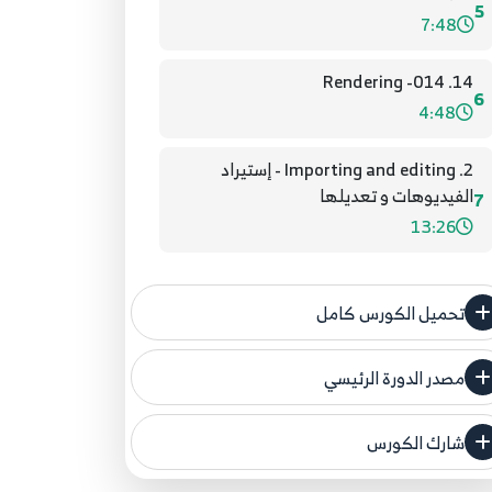
5
7:48
14. 014- Rendering
6
4:48
2. Importing and editing - إستيراد
الفيديوهات و تعديلها
7
13:26
3. 03- Cutting and Selecting - القطع و
الإختيار
تحميل الكورس كامل
8
5:19
مصدر الدورة الرئيسي
4. 04- editing more and rendering
فنحن لا ندعي ملكية أي دورة ولهذا نضع المصدر
9
12:38
الأصلي لكم
شارك الكورس
مصدر الدورة الرئيسي
5. 05- building sequences