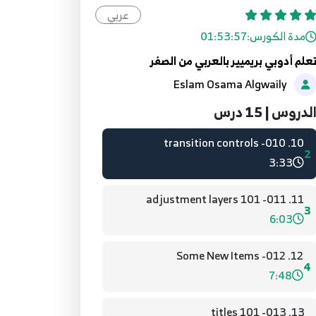
عربي
مدة الكورس:
01:53:57
علم أدوبي بريميير بالعربي من الصفر
Eslam Osama Algwaily
1. Introduciton
1
10:28
لدروس | 15 درس
10. 010- transition controls
2
3:33
11. 011- adjustment layers 101
3
6:03
12. 012- Some New Items
4
7:48
13. 013- titles 101