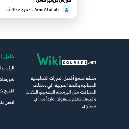
كورس بريمير كامل
Amr Atallah - عمرو عطاالله
دليل ا
الرئيسية
منصّة تجمع أفضل الدورات التعليمية
كورسات
المجانية باللغة العربية، في مختلف
اقترح ك
المجالات مثل البرمجة، التصميم، اللغات،
وغيرها. تعلم بسهولة، وابدأ من أي
اتصل بنا
مستوى