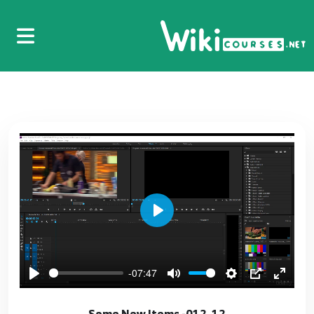
Play
-07:47
12. 012- Some New Items