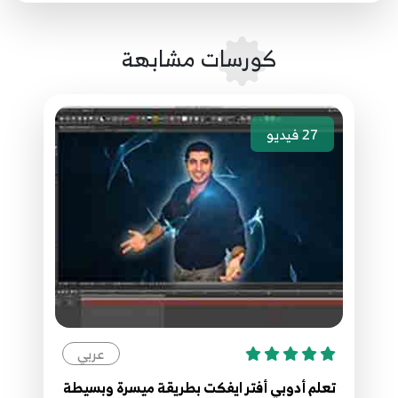
12
7:37
كورسات مشابهة
8. 08- Basic effect controls
13
9:02
9. 09- keyframes 101
27
فيديو
14
5:41
عربي
تعلم أدوبي أفتر ايفكت بطريقة ميسرة وبسيطة