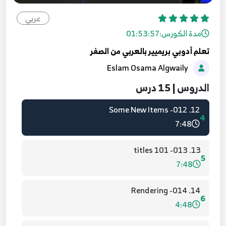
10:28
عربي
10. 010- transition controls
مدة الكورس:
01:53:57
2
3:33
تعلم أدوبي بريميير بالعربي من الصفر
Eslam Osama Algwaily
11. 011- adjustment layers 101
3
6:03
الدروس | 15 درس
12. 012- Some New Items
4
7:48
13. 013- titles 101
5
7:48
14. 014- Rendering
6
4:48