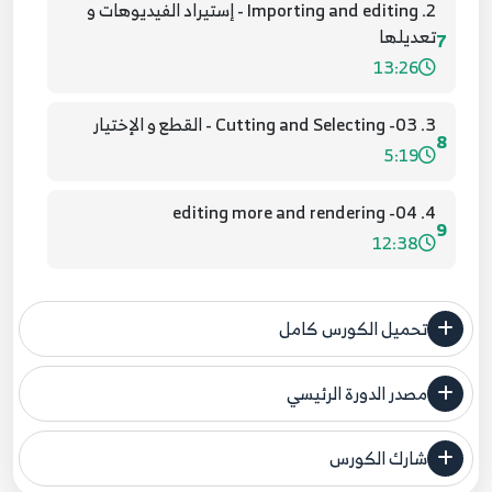
2. Importing and editing - إستيراد الفيديوهات و
تعديلها
7
13:26
3. 03- Cutting and Selecting - القطع و الإختيار
8
5:19
4. 04- editing more and rendering
9
12:38
5. 05- building sequences
10
تحميل الكورس كامل
12:56
6. 06 - Quick editing tips
مصدر الدورة الرئيسي
11
5:57
فنحن لا ندعي ملكية أي دورة ولهذا نضع المصدر الأصلي لكم
شارك الكورس
مصدر الدورة الرئيسي
7. 07- transitions 101