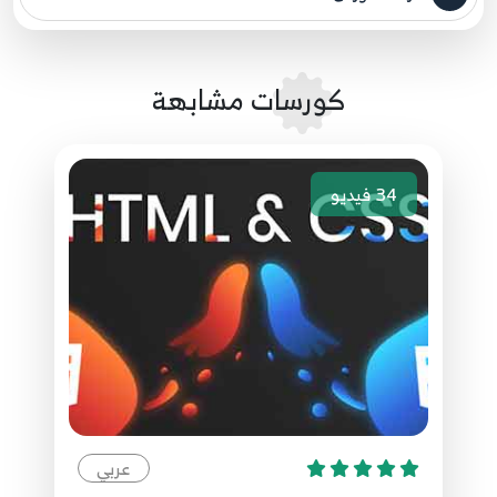
مصدر الدورة الرئيسي
24:21
13.[ Arabic Tutorial Create Template 2 ] 13 -
كورسات مشابهة
Use Shuffle Plugin
13
11:07
34
فيديو
14.[ Arabic Tutorial Create Template 2 ] 14 -
Create Footer Part 1
14
8:26
15.[ Arabic Tutorial Create Template 2 ] 15 -
Create Footer Part 2
15
20:23
16.[ Arabic Tutorial Create Template 2 ] 16 - Use
Nice Scroll Plugin
16
عربي
6:03