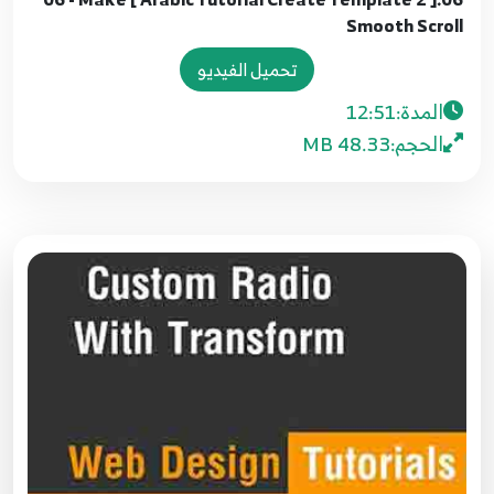
Smooth Scroll
تحميل الفيديو
المدة:
12:51
الحجم:
48.33 MB
01.[ Arabic Tutorial Create Template 2 ] 01 -
Introduction
1
4:02
02.[ Arabic Tutorial Create Template 2 ] 02 -
Prepare Everything
2
7:13
03.[ Arabic Tutorial Create Template 2 ] 03 -
Create The Navbar
3
17:18