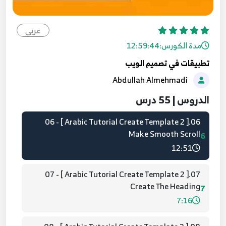
04.[ Arabic Tutorial Create Template 2 ] 04 -
Create The Header
عربي
4
18:34
مدة الكورس:
12:59:44
تطبيقات في تصميم الويب
05.[ Arabic Tutorial Create Template 2 ] 05 -
Abdullah Almehmadi
Install And Use BxSlider
5
20:15
الدروس | 55 درس
06.[ Arabic Tutorial Create Template 2 ] 06 -
Make Smooth Scroll
6
12:51
07.[ Arabic Tutorial Create Template 2 ] 07 -
Create The Heading
7
7:16