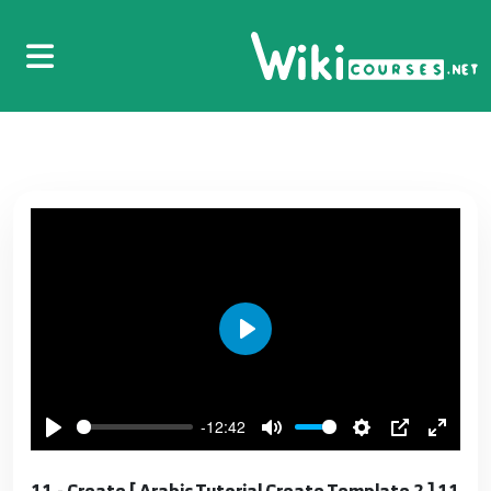
01.[ Arabic Tutorial Create Template 2 ] 01 -
Introduction
1
4:02
02.[ Arabic Tutorial Create Template 2 ] 02 -
Prepare Everything
2
7:13
03.[ Arabic Tutorial Create Template 2 ] 03 -
Play
Create The Navbar
3
17:18
-12:42
04.[ Arabic Tutorial Create Template 2 ] 04 -
Create The Header
4
11.[ Arabic Tutorial Create Template 2 ] 11 - Create