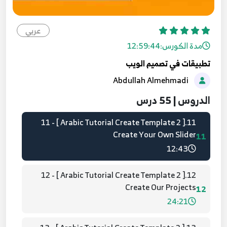
09.[ Arabic Tutorial Create Template 2 ] 09 -
Create Our Team
عربي
9
26:23
مدة الكورس:
12:59:44
تطبيقات في تصميم الويب
10.[ Arabic Tutorial Create Template 2 ] 10 -
Abdullah Almehmadi
Create Testimonials
10
18:07
الدروس | 55 درس
11.[ Arabic Tutorial Create Template 2 ] 11 -
Create Your Own Slider
11
12:43
12.[ Arabic Tutorial Create Template 2 ] 12 -
Create Our Projects
12
24:21