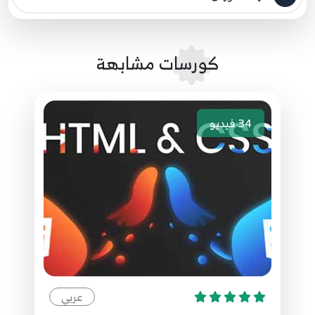
مصدر الدورة الرئيسي
6:11
18.[ Arabic Tutorial Create Template 2 ] 18 -
كورسات مشابهة
Final Touch
18
5:42
34
فيديو
عربي