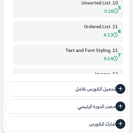
10. Unsorted List
5
3:16
11. Ordered List
6
4:13
11. Text and Font Styling
7
9:14
12. Images
8
5:39
تحميل الكورس كامل
12. Positioning
9
10:00
مصدر الدورة الرئيسي
فنحن لا ندعي ملكية أي دورة ولهذا نضع المصدر الأصلي لكم
13. Floating Elements
شارك الكورس
10
مصدر الدورة الرئيسي
3:18