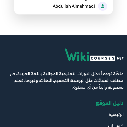
16
14:08
Abdullah Almehmadi
2. In-line CSS
17
5:08
3. Final Project Part 3
18
19:51
3. HTML Tree Structure
19
منصّة تجمع أفضل الدورات التعليمية المجانية باللغة العربية، في
4:21
مختلف المجالات مثل البرمجة، التصميم، اللغات، وغيرها. تعلم
بسهولة، وابدأ من أي مستوى
3. Internal CSS
20
4:25
دليل الموقع
4. Class and ID
الرئيسية
21
8:04
كورسات