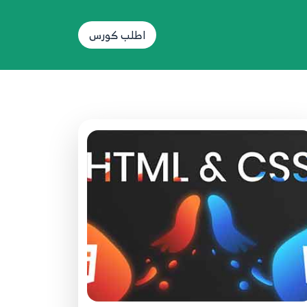
4. Class and ID
اطلب كورس
21
8:04
4. Final Project Part 4
22
18:16
4. Hello World Website
23
2:36
5. Final Project Part 5
24
15:09
5. HTML Basic Tags
25
10:15
5. Styling a Div