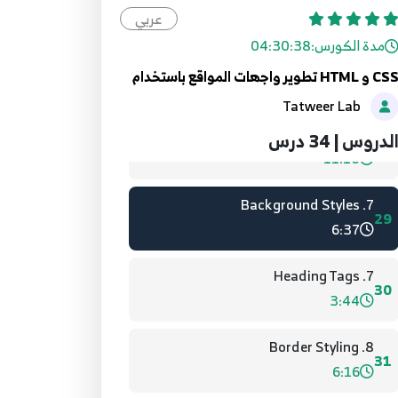
26
6:13
عربي
مدة الكورس:
04:30:38
6. Baisc Website
27
C و HTML تطوير واجهات المواقع باستخدام
3:12
Tatweer Lab
6. Colors
لدروس | 34 درس
28
11:10
7. Background Styles
29
6:37
7. Heading Tags
30
3:44
8. Border Styling
31
6:16