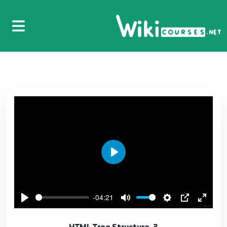
5
3:16
11. Ordered List
6
4:13
11. Text and Font Styling
7
9:14
12. Images
8
5:39
12. Positioning
Play
9
10:00
13. Floating Elements
-04:21
10
3:18
3. HTML Tree Structure