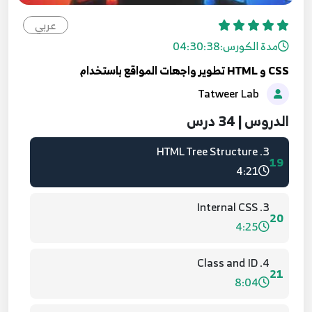
14:08
عربي
2. In-line CSS
مدة الكورس:
04:30:38
17
5:08
CSS و HTML تطوير واجهات المواقع باستخدام
Tatweer Lab
3. Final Project Part 3
18
19:51
الدروس | 34 درس
3. HTML Tree Structure
19
4:21
3. Internal CSS
20
4:25
4. Class and ID
21
8:04