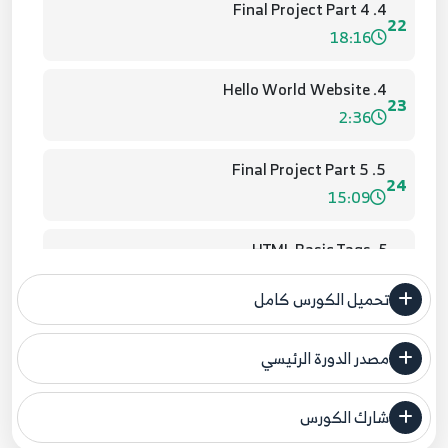
4. Final Project Part 4
22
18:16
4. Hello World Website
23
2:36
5. Final Project Part 5
24
15:09
5. HTML Basic Tags
25
10:15
تحميل الكورس كامل
5. Styling a Div
26
6:13
مصدر الدورة الرئيسي
فنحن لا ندعي ملكية أي دورة ولهذا نضع المصدر الأصلي لكم
6. Baisc Website
شارك الكورس
27
مصدر الدورة الرئيسي
3:12