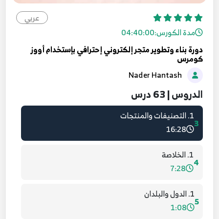
عربي
مدة الكورس:
04:40:00
1. إدارة العملات
1
دورة بناء وتطوير متجر إلكتروني إحترافي بإستخدام أووز
5:12
كومرس
Nader Hantash
1. إدارة وتخصيص الطلبيات
2
4:19
الدروس | 63 درس
1. التصنيفات والمنتجات
3
16:28
1. الخلاصة
4
7:28
1. الدول والبلدان
5
1:08