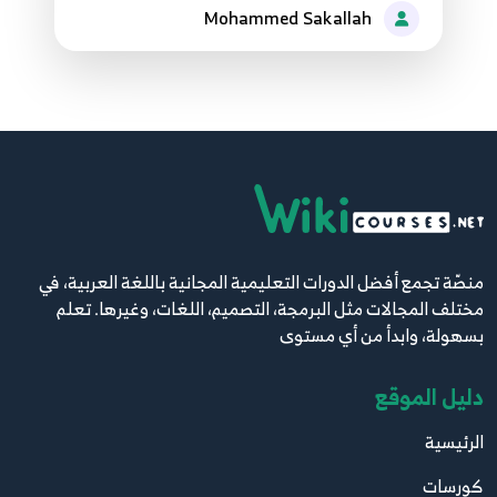
28
Mohammed Sakallah
7:14
2. المقاطع ومربعات المحتوى المتخصص بالمتجر
29
8:22
2. تحميل الملفات وفك الضغط للمجلد وترتيب
الكاتالوج
30
5:33
منصّة تجمع أفضل الدورات التعليمية المجانية باللغة العربية، في
2. فئات الضريبة
31
مختلف المجالات مثل البرمجة، التصميم، اللغات، وغيرها. تعلم
1:23
بسهولة، وابدأ من أي مستوى
2. مبدأ العمل بالمتجر وجولة لبيع منتجات بالمتجر
دليل الموقع
الإلكتروني
32
8:45
الرئيسية
كورسات
3. أقسام المتجرالإلكتروني الأساسية