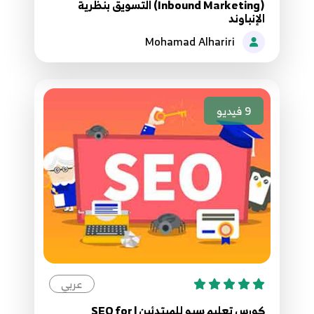
(Inbound Marketing) التسويق بنظرية
11. معلومات السيرفر بالمتجر
الإنباوند
17
1:28
Mohamad Alhariri
12. إدارة قائمة المنتجات
18
9:19
9
فيديو
12. فحص النسخة والإصدار للمتجر
19
1:11
13. إدارة السيشن بالموقع
20
2:22
13. من متواجد أون لاين بالمتجر
21
6:38
عربي
14. إدارة الشحن والتغليف للمنتجات
22
3:12
كورس تعليم سيو للمبتدئين | SEO for