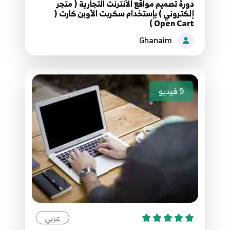
دورة تصميم مواقع الأنترنت التجارية ( متجر
12. فحص النسخة والإصدار للمتجر
إلكتروني ) بإستخدام سكربت الأوبن كارت (
19
1:11
Open Cart )
Ghanaim
13. إدارة السيشن بالموقع
20
2:22
13. من متواجد أون لاين بالمتجر
9
فيديو
21
6:38
14. إدارة الشحن والتغليف للمنتجات
22
3:12
15. إدارة المستودع والمنتجات
23
2:38
16. إدارة وتخصيص شعار المتجر
عربي
24
4:52