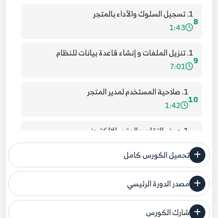
1. تسجيل السلوك والآداء بالمتجر
8
1:43
1. تنزيل الملفات و إنشاء قاعدة بيانات للنظام
9
7:01
1. صلاحية المستخدم لمدير المتجر
10
1:42
1. عرض التقارير بالمتجر الإلكتروني
11
1:52
تحميل الكورس كامل
1. لمحة عامة حول المتجر الإلكتروني
12
5:38
مصدر الدورة الرئيسي
فنحن لا ندعي ملكية أي دورة ولهذا نضع المصدر الأصلي لكم
1. مقدمة عامة حول أووز كومرس
شارك الكورس
13
مصدر الدورة الرئيسي