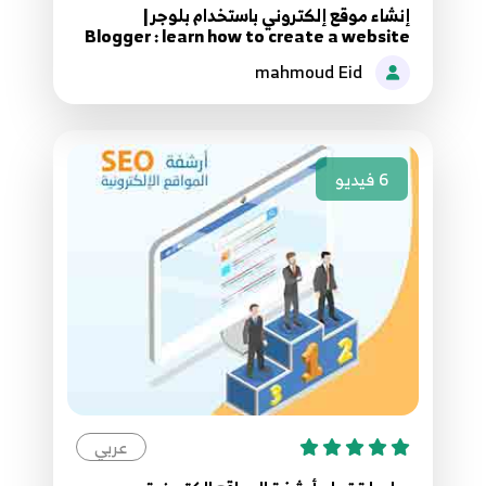
إنشاء موقع إلكتروني باستخدام بلوجر |
Blogger : learn how to create a website
2. إدارة البانر في المتجر الإلكتروني
25
mahmoud Eid
5:22
2. إدارة اللغات
26
5:09
6
فيديو
2. إدارة وتخصيص الكاشي بالمتجر
27
1:37
2. الشركات والجهات المصنعة للمنتجات
28
7:14
2. المقاطع ومربعات المحتوى المتخصص بالمتجر
29
8:22
عربي
2. تحميل الملفات وفك الضغط للمجلد وترتيب