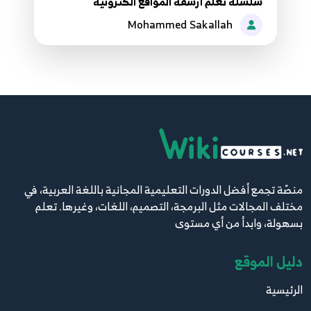
سلسلة تعلم أرشفة المواقع الكترونية
الكاتالوج
30
Mohammed Sakallah
5:33
2. فئات الضريبة
31
1:23
2. مبدأ العمل بالمتجر وجولة لبيع منتجات بالمتجر
الإلكتروني
32
8:45
منصّة تجمع أفضل الدورات التعليمية المجانية باللغة العربية، في
3. أقسام المتجرالإلكتروني الأساسية
مختلف المجالات مثل البرمجة، التصميم، اللغات، وغيرها. تعلم
33
12:37
بسهولة، وابدأ من أي مستوى
3. إدارة أوضاع الطلبات
دليل الموقع
34
2:44
الرئيسية
3. إدارة التفاصيل المتعلقة بالزبائن