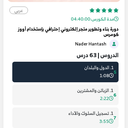
2
4:19
عربي
مدة الكورس:
04:40:00
1. التصنيفات والمنتجات
3
دورة بناء وتطوير متجر إلكتروني إحترافي بإستخدام أووز
16:28
كومرس
Nader Hantash
1. الخلاصة
4
7:28
الدروس | 63 درس
1. الدول والبلدان
5
1:08
1. الزبائن والمشترين
6
2:22
1. تسجيل السلوك والآداء
7
3:55