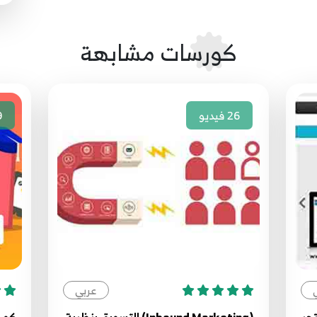
كورسات مشابهة
26
فيديو
9
عربي