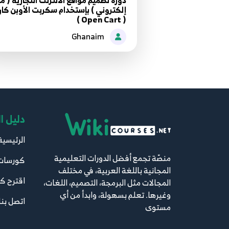
دورة تصميم مواقع الأنترنت التجارية ( م
إلكتروني ) بإستخدام سكربت الأوبن كا
( Open Cart )
Ghanaim
دليل ا
الرئيسية
منصّة تجمع أفضل الدورات التعليمية
كورسات
المجانية باللغة العربية، في مختلف
اقترح ك
المجالات مثل البرمجة، التصميم، اللغات،
وغيرها. تعلم بسهولة، وابدأ من أي
اتصل بنا
مستوى