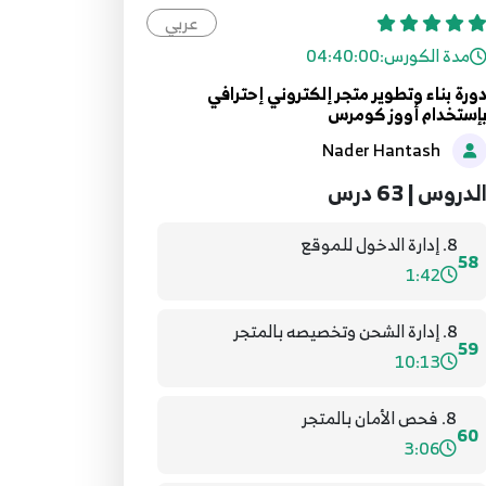
عربي
7. إدارة المجلة الإلكترونية بالمتجر
مدة الكورس:
04:40:00
الإلكتروني
56
ورة بناء وتطوير متجر إلكتروني إحترافي
2:13
إستخدام أووز كومرس
Nader Hantash
7. الدفعات المالية
57
6:03
لدروس | 63 درس
8. إدارة الدخول للموقع
58
1:42
8. إدارة الشحن وتخصيصه بالمتجر
59
10:13
8. فحص الأمان بالمتجر
60
3:06