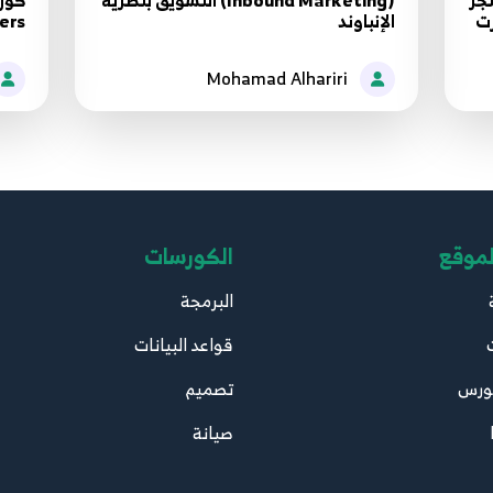
تجر
(Inbound Marketing) التسويق بنظرية
رت
الإنباوند
ers
Mohamad Alhariri
لموقع
الكورسات
البرمجة
قواعد البيانات
ورس
تصميم
صيانة