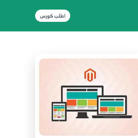
5. المناطق
50
1:21
اطلب كورس
6. إدارة المجموع الكلي بالطلبات
51
4:08
6. إدارة ضغط الملفات
52
1:59
6. تعريف اللغات بالمتجر
53
10:56
6. منتجات في عروض خاصة وخصومات
54
2:50
7. إدارة الصور
55
5:44