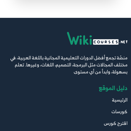
63.063 - ReactJS بالعربية - Redux Cart Project -
print cart content in cart page
63
5:56
64.064 - ReactJS - Redux store project - create
actions
64
8:52
منصّة تجمع أفضل الدورات التعليمية المجانية باللغة العربية، في
65.065 - ReactJS - Redux store project - add to
مختلف المجالات مثل البرمجة، التصميم، اللغات، وغيرها. تعلم
cart reducer
65
بسهولة، وابدأ من أي مستوى
6:16
دليل الموقع
66.066 - ReactJS - Redux store project - redux
الرئيسية
dev tools
66
3:38
كورسات
اقترح كورس
67.067 - ReactJS بالعربية - Store Project - Delete