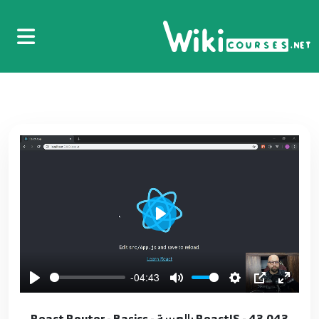
4:50
33.033 - ReactJS بالعربية - Styling - Dynamic
class name
33
5:18
34.034 - ReactJS بالعربية - Styling - set styles
dynamically
34
5:40
35.035 - ReactJS بالعربية - Styling - using JS to
set classes dynamically
35
Play
6:03
36.036 - ReactJS بالعربية - Styling - classnames
-04:43
package
36
3:44
43.043 - ReactJS بالعربية - React Router - Basics