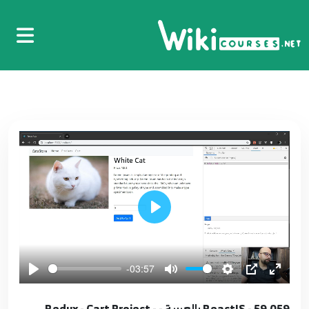
48.048 - ReactJS بالعربية - React Router - No
Match 404
48
3:27
49.049 - ReactJS بالعربية - React Router -
Preventing Transitions
49
4:08
50.050 - ReactJS بالعربية - React Router -
withRouter HOC
50
4:00
Play
51.051- ReactJS بالعربية - Redux تعريف بـ
51
5:45
-03:57
52.052 - ReatJS بالعربية - Redux - Counter
Example مثال عداد
52
59.059 - ReactJS بالعربية - Redux - Cart Project -