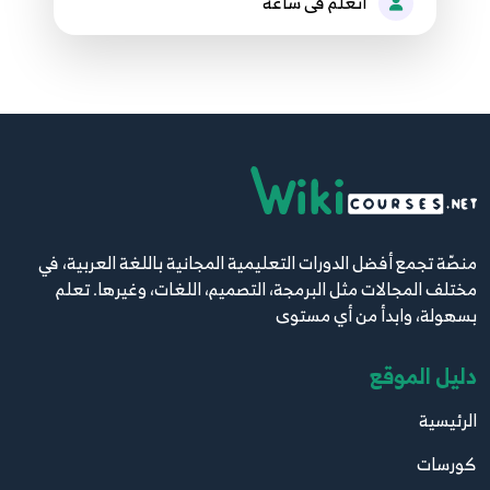
اتعلم فى ساعة
81.React Hooks - useMemo شرح بالعربي
80
9:11
82.React Hooks - Custom Hooks شرح بالعربي
81
12:48
منصّة تجمع أفضل الدورات التعليمية المجانية باللغة العربية، في
مختلف المجالات مثل البرمجة، التصميم، اللغات، وغيرها. تعلم
بسهولة، وابدأ من أي مستوى
دليل الموقع
الرئيسية
كورسات