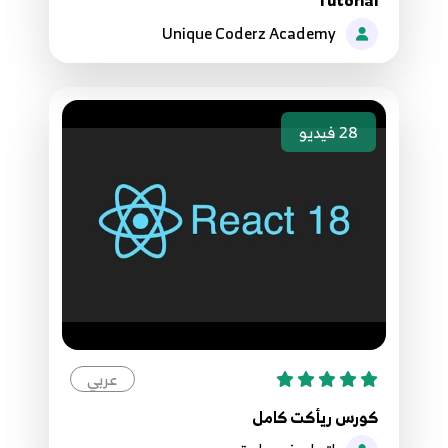
Unique Coderz Academy
76.React Hooks - useContext شرح بالعربي
75
17:04
77.React Hooks & Context - تطبيق عملي - بناء
28
فيديو
تسجيل دخول لـ Single page application
76
32:39
78.React Hooks - useRef شرح بالعربي
77
14:45
79.React Hooks - useReducer شرح بالعربي
78
14:00
عربي
80.React Hooks - useCallback شرح بالعربي
79
12:33
كورس ريأكت كامل