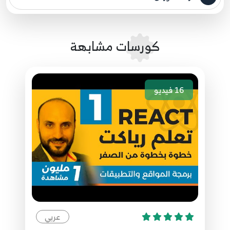
مصدر الدورة الرئيسي
6:16
66.066 - ReactJS - Redux store project - redux
كورسات مشابهة
dev tools
66
3:38
16
فيديو
67.067 - ReactJS بالعربية - Store Project - Delete
Button
67
12:17
68.068 - ReactJS بالعربية - Store Project - إنشاء
طلب الشراء
68
5:09
69.069 - ReactJS بالعربية - Store Project - Redux
thunk
69
عربي
7:19