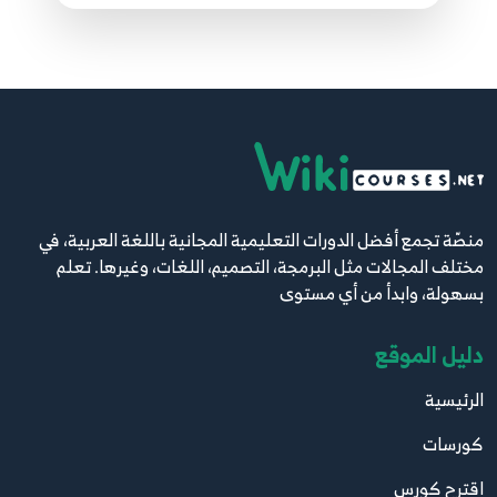
Array of Objects
31
8:01
32.032 - ReactJS بالعربية - Styling - add css
files
32
4:50
33.033 - ReactJS بالعربية - Styling - Dynamic
منصّة تجمع أفضل الدورات التعليمية المجانية باللغة العربية، في
class name
33
مختلف المجالات مثل البرمجة، التصميم، اللغات، وغيرها. تعلم
5:18
بسهولة، وابدأ من أي مستوى
34.034 - ReactJS بالعربية - Styling - set styles
دليل الموقع
dynamically
34
5:40
الرئيسية
كورسات
35.035 - ReactJS بالعربية - Styling - using JS to
set classes dynamically
35
اقترح كورس