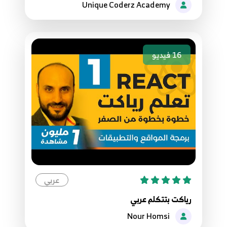
Unique Coderz Academy
27.027 - ReactJS بالعربية - Formik - Field type
27
4:47
16
فيديو
28.028 - ReactJS بالعربية - Fromik - Validation
& ErrorMessage Component
28
8:33
29.029 - ReactJS بالعربية - Formik - Nested
Objects
29
3:59
30.030 - ReactJS بالعربية - Formik - Array of
عربي
strings
30
10:26
رياكت بتتكلم عربي
Nour Homsi
31.031 - ReactJS بالعربية - Formik - FieldArray +