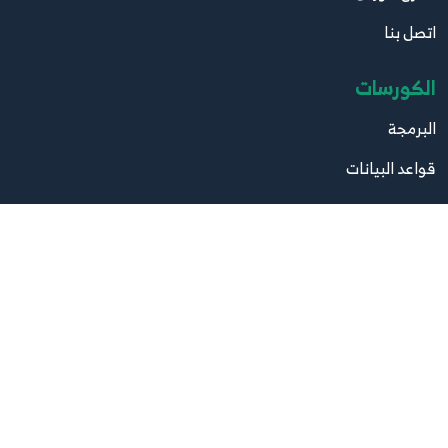
6:03
اتصل بنا
36.036 - ReactJS بالعربية - Styling - classnames
الكورسات
package
36
3:44
البرمجة
قواعد البيانات
37.037 - ReactJS بالعربية - Http Requests - GET
Request to fetch data from api
37
تصميم
8:08
صيانة
38.038 - ReactJS بالعربية - Http Ajax Requests -
View User
مواقع مهمة
38
9:25
موقع البرامج
39.039 - ReactJS بالعربية - Http Ajax Requests -
حذف مستخدم
39
موقع الكتب
10:11