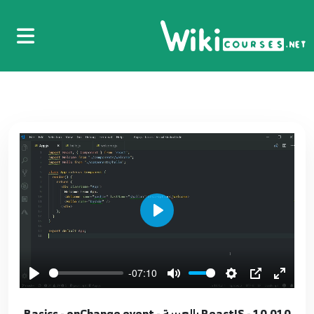
01.001 - ReactJS بالعربية - Basics - Intro مقدمة
الدورة
1
7:52
Play
02.002 - ReactJS بالعربية - Basics - Hello world
2
-07:10
6:19
10.010 - ReactJS بالعربية - Basics - onChange event