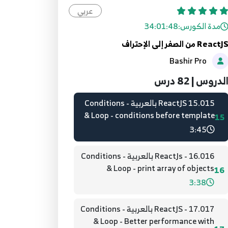
lifeCycle hooks
عربي
13
5:09
مدة الكورس:
34:01:48
ReactJ من الصفر إلى الإحتراف
14.014 - ReactJS بالعربية - Basics -
Bashir Pro
ملاحظات هامة
14
3:32
لدروس | 82 درس
15.015 ReactJS بالعربية - Conditions
& Loop - conditions before template
15
3:45
16.016 - ReactJs بالعربية - Conditions
& Loop - print array of objects
16
3:38
17.017 - ReactJS بالعربية - Conditions
& Loop - Better performance with