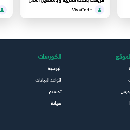
الرياكت باللغة العربية و بالتفصيل الممل
VivaCode
لموقع
الكورسات
البرمجة
قواعد البيانات
ورس
تصميم
صيانة