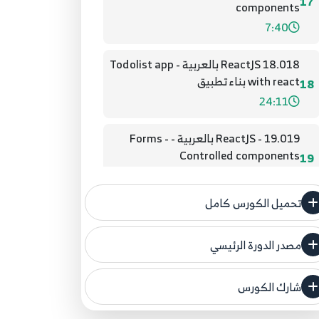
17
components
7:40
18.018 ReactJS بالعربية - Todolist app
with react بناء تطبيق
18
24:11
19.019 - ReactJS بالعربية - Forms -
Controlled components
19
3:50
تحميل الكورس كامل
20.020 - ReactJS بالعربية - Forms -
Textarea
20
مصدر الدورة الرئيسي
1:48
فنحن لا ندعي ملكية أي دورة ولهذا نضع المصدر
الأصلي لكم
21.021 - ReactJS بالعربية - Forms -
شارك الكورس
Select
21
مصدر الدورة الرئيسي