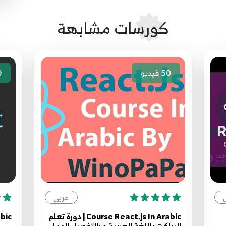
كورسات مشابهة
50
فيديو
9
عربي
Course React.js In Arabic | دورة تعلم
abic