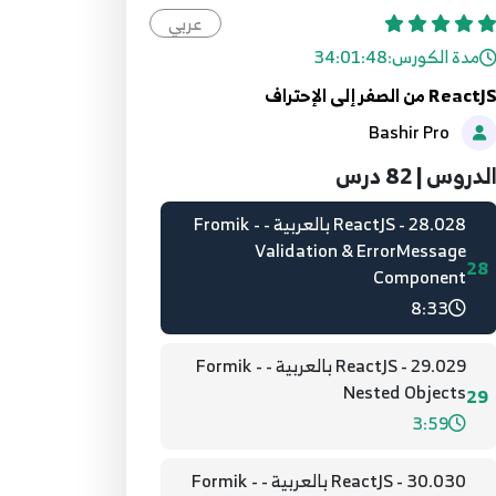
First form
عربي
26
7:19
مدة الكورس:
34:01:48
ReactJ من الصفر إلى الإحتراف
27.027 - ReactJS بالعربية - Formik -
Bashir Pro
Field type
27
4:47
لدروس | 82 درس
28.028 - ReactJS بالعربية - Fromik -
Validation & ErrorMessage
28
Component
8:33
29.029 - ReactJS بالعربية - Formik -
Nested Objects
29
3:59
30.030 - ReactJS بالعربية - Formik -