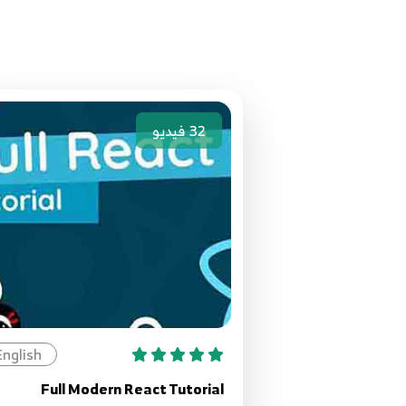
32
فيديو
English
Full Modern React Tutorial