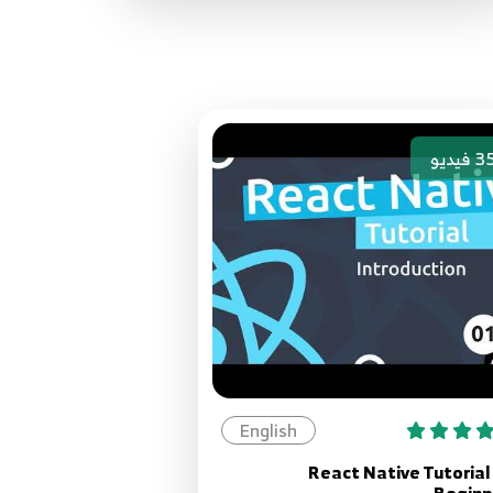
58.058 - ReactJS بالعربية - Redux -
Cart Project - Add product page
58
12:09
59.059 - ReactJS بالعربية - Redux -
3
فيديو
Cart Project - Handle quantity in
59
Product page
3:57
60.060 - ReactJS بالعربية - Redux Cart
Project - CartIcon
60
6:22
61.061 - ReactJS بالعربية - Redux Cart
English
Project - Cart Page
61
6:48
React Native Tutorial