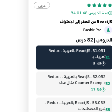
Router - Preventing Transitions
عربي
49
4:08
مدة الكورس:
34:01:48
ReactJ من الصفر إلى الإحتراف
50.050 - ReactJS بالعربية - React
Bashir Pro
Router - withRouter HOC
50
4:00
لدروس | 82 درس
51.051- ReactJS بالعربية - Redux
تعريف بـ
51
5:45
52.052 - ReatJS بالعربية - Redux -
Counter Example مثال عداد
52
17:54
53.053 - ReactJS بالعربية - Redux -
شرح المصطلحات
53