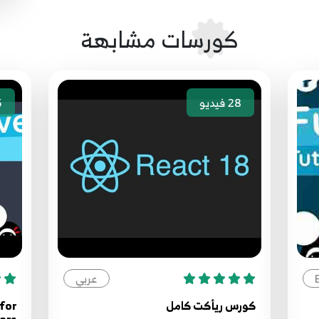
كورسات مشابهة
28
فيديو
5
عربي
كورس ريأكت كامل
 for