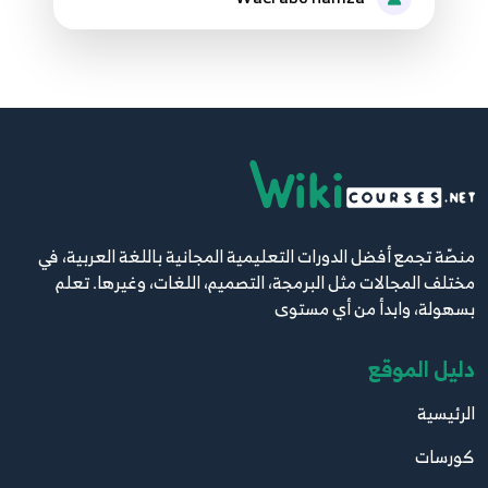
40.37 - example 3
40
41.38 - as with import
41
42.39 - Runes
42
43.40 - Assert
منصّة تجمع أفضل الدورات التعليمية المجانية باللغة العربية، في
43
مختلف المجالات مثل البرمجة، التصميم، اللغات، وغيرها. تعلم
بسهولة، وابدأ من أي مستوى
44.41 - Max And Min
44
دليل الموقع
45.42 - DataType (List - Set - Map)
الرئيسية
45
كورسات