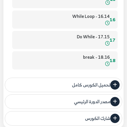
16.14 - While Loop
16
17.15 - Do While
17
18.16 - break
18
19.17 - continue
19
تحميل الكورس كامل
20.18 - number
20
مصدر الدورة الرئيسي
فنحن لا ندعي ملكية أي دورة ولهذا نضع المصدر الأصلي لكم
21.19 - String Method
شارك الكورس
مصدر الدورة الرئيسي
21