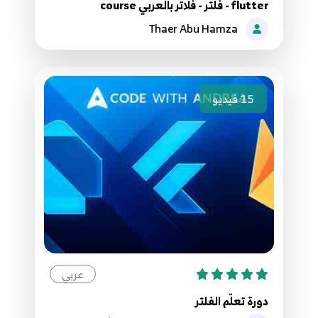
flutter - فلتر - فلاتر بالعربي course
Thaer Abu Hamza
28.26 Map Part 2
28
29.27 - dyanmic varibles
29
15
فيديو
30.28 - final and const
30
31.29 - Set
31
32.30 -Convert between List Map Set
32
عربي
33.31 function
33
دورة تعلّم الفلتر