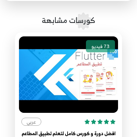
22.20 - List
22
كورسات مشابهة
23.21 - List ( add - length )
23
73
فيديو
24.22 - List ( first - last - isEmpty - isNotEmpty
- reversed - single)
24
25.23 List( Add - AddAll - insert - insertAll)
25
26.24 - List method part 5
26
عربي
27.25 - Map
افضل دورة و كورس كامل لتعلم تطبيق المطاعم
27