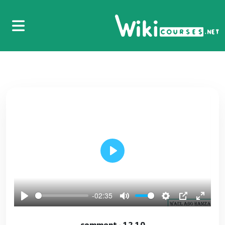
01.#1 - introduction Dart Language [ Mastering
Dart in Arabic ]
1
Play
02.2 - create project
2
-02:35
03.حل مشكلة عدم ظهور زر التشغيل
12.10 - comment