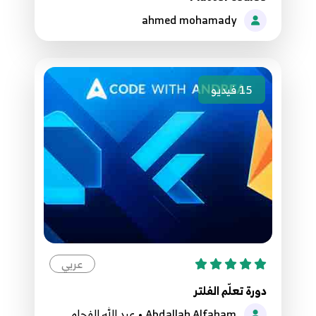
54.51 - shorthand if
54
ahmed mohamady
55.52 - oop
55
15
فيديو
56.53 - method class
56
57.54 - Constructor
57
58.55 - Reset Variable
58
59.56 - Setter And Getter
عربي
59
دورة تعلّم الفلتر
60.57 - static
Abdallah Alfaham • عبد الله الفحام