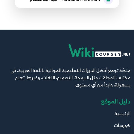
60
61.58 - Cascade operator
61
62.59 - inheritance
62
63.60 - override
63
منصّة تجمع أفضل الدورات التعليمية المجانية باللغة العربية، في
مختلف المجالات مثل البرمجة، التصميم، اللغات، وغيرها. تعلم
64.61 - mult level inherate
بسهولة، وابدأ من أي مستوى
64
دليل الموقع
65.62 - super class
65
الرئيسية
كورسات
66.63 - abstract class
66