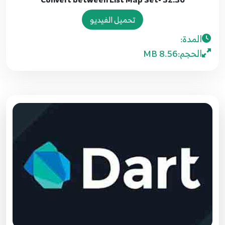
23
تحميل الفيديو
24.22 - List ( first - last - isEmpty - isNotEmpty
المدة:
- reversed - single)
24
الحجم:
8.56 MB
25.23 List( Add - AddAll - insert - insertAll)
25
26.24 - List method part 5
26
27.25 - Map
27
28.26 Map Part 2
28