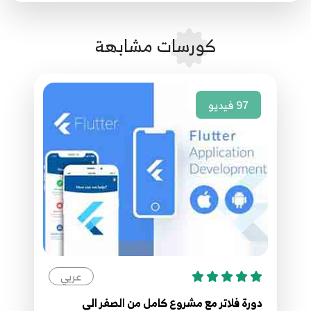
42.39 - Runes
42
كورسات مشابهة
43.40 - Assert
43
97
فيديو
44.41 - Max And Min
44
45.42 - DataType (List - Set - Map)
45
46.43 - ( FirstWhere - AsMap - WhereType )
46
عربي
47.44 - (Every - Any - Take)
47
دورة فلاتر مع مشروع كامل من الصفر الى