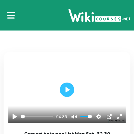
17.15 - Do While
17
18.16 - break
18
19.17 - continue
19
20.18 - number
20
21.19 - String Method
21
Play
22.20 - List
22
-04:35
23.21 - List ( add - length )
32.30 -Convert between List Map Set