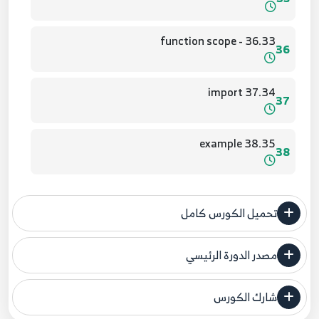
36.33 - function scope
36
37.34 import
37
38.35 example
38
39.36 - example 2
39
تحميل الكورس كامل
40.37 - example 3
40
مصدر الدورة الرئيسي
فنحن لا ندعي ملكية أي دورة ولهذا نضع المصدر الأصلي لكم
41.38 - as with import
شارك الكورس
مصدر الدورة الرئيسي
41