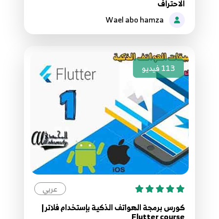
الاحتراف
48.45 - (Where - Indexwhere - Firestwhere )
48
Wael abo hamza
49.46 - (Startswith - Endwith - Contain)
49
113
فيديو
50.47 - Example
50
51.48 - Iterator And Iterable
51
52.49 - Map Method
52
53.50 - Try And Catch
عربي
53
كورس برمجة الهواتف الذكية بإستخدام فلاتر |
Flutter course