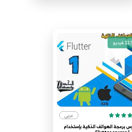
69.66 - type map
69
70.67 - type map
70
11
فيديو
71.68 - regular expressions
71
72.69 - Private
72
73.70 - mixin
73
عربي
 برمجة الهواتف الذكية بإستخدام