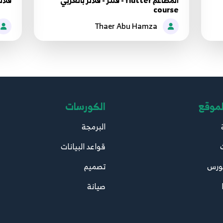
المطاعم flutter - فلتر - فلاتر بالعربي
فلاتر | ourse
course
Thaer Abu Hamza
لموقع
الكورسات
البرمجة
قواعد البيانات
ورس
تصميم
صيانة