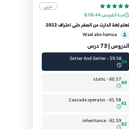
عربي
مدة الكورس:
8:08:44
57.54 - Constructor
57
علم لغة الدارت من الصفر حتى احتراف 2022
Wael abo hamza
58.55 - Reset Variable
58
لدروس | 73 درس
59.56 - Setter And Getter
59
60.57 - static
60
61.58 - Cascade operator
61
62.59 - inheritance
62