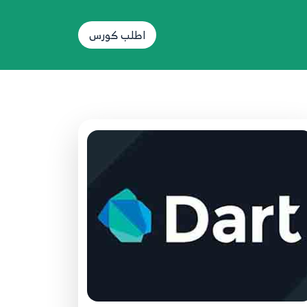
50.47 - Example
50
اطلب كورس
51.48 - Iterator And Iterable
51
52.49 - Map Method
52
53.50 - Try And Catch
53
54.51 - shorthand if
54
55.52 - oop
55
56.53 - method class
56