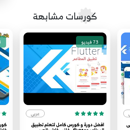
كورسات مشابهة
73
فيديو
3
عربي
ى
افضل دورة و كورس كامل لتعلم تطبيق
كورس