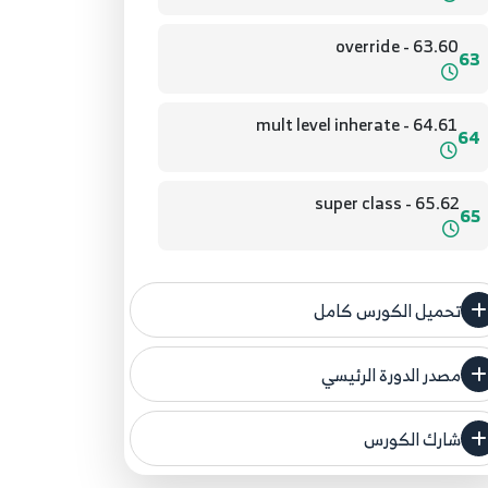
63.60 - override
63
64.61 - mult level inherate
64
65.62 - super class
65
66.63 - abstract class
66
تحميل الكورس كامل
67.64 - implements class
67
مصدر الدورة الرئيسي
فنحن لا ندعي ملكية أي دورة ولهذا نضع المصدر
الأصلي لكم
68.65 - Collection
شارك الكورس
68
مصدر الدورة الرئيسي