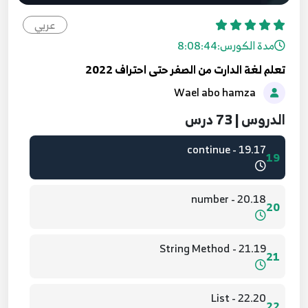
16.14 - While Loop
16
عربي
مدة الكورس:
8:08:44
17.15 - Do While
17
تعلم لغة الدارت من الصفر حتى احتراف 2022
Wael abo hamza
18.16 - break
18
الدروس | 73 درس
19.17 - continue
19
20.18 - number
20
21.19 - String Method
21
22.20 - List
22