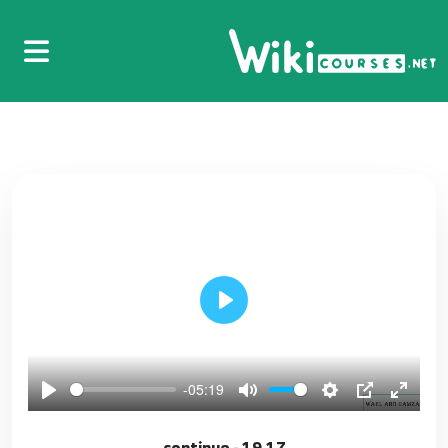
04.3 syntax
4
05.4 - variable
5
06.5 - datatype
6
07.هام جدا Null Safety
7
08.6 - Arithmetic Operators
8
Play
09.7 - quality and Relational Operators
9
-05:19
10.8 - Type test Operators And Assignment
19.17 - continue