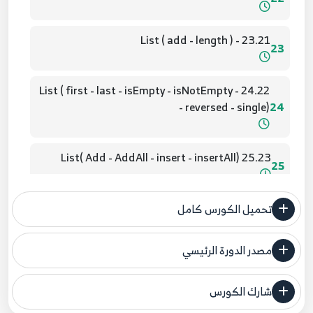
23.21 - List ( add - length )
23
24.22 - List ( first - last - isEmpty - isNotEmpty
- reversed - single)
24
25.23 List( Add - AddAll - insert - insertAll)
25
26.24 - List method part 5
تحميل الكورس كامل
26
مصدر الدورة الرئيسي
27.25 - Map
27
فنحن لا ندعي ملكية أي دورة ولهذا نضع المصدر الأصلي لكم
شارك الكورس
مصدر الدورة الرئيسي
28.26 Map Part 2