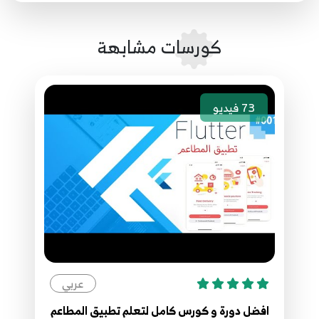
28
كورسات مشابهة
29.27 - dyanmic varibles
29
30.28 - final and const
30
73
فيديو
31.29 - Set
31
32.30 -Convert between List Map Set
32
33.31 function
33
عربي
34.32 function types
افضل دورة و كورس كامل لتعلم تطبيق المطاعم
34