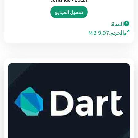
Operators
10
تحميل الفيديو
المدة:
11.9 - Logical Operators
11
الحجم:
9.97 MB
12.10 - comment
12
13.11 if else statement
13
14.12 - switch case
14
15.13 - for loop
15