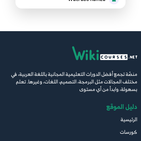
47.44 - (Every - Any - Take)
47
48.45 - (Where - Indexwhere - Firestwhere )
48
49.46 - (Startswith - Endwith - Contain)
49
50.47 - Example
منصّة تجمع أفضل الدورات التعليمية المجانية باللغة العربية، في
50
مختلف المجالات مثل البرمجة، التصميم، اللغات، وغيرها. تعلم
بسهولة، وابدأ من أي مستوى
51.48 - Iterator And Iterable
51
دليل الموقع
52.49 - Map Method
الرئيسية
52
كورسات