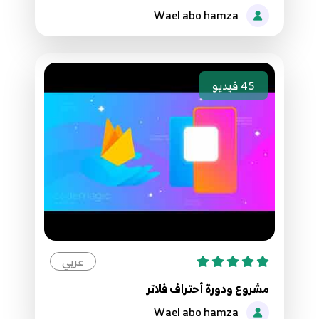
Wael abo hamza
49.46 - (Startswith - Endwith - Contain)
49
50.47 - Example
50
45
فيديو
51.48 - Iterator And Iterable
51
52.49 - Map Method
52
53.50 - Try And Catch
53
عربي
54.51 - shorthand if
54
مشروع ودورة أحتراف فلاتر
Wael abo hamza