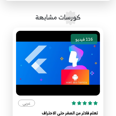
43.40 - Assert
43
كورسات مشابهة
44.41 - Max And Min
44
116
فيديو
45.42 - DataType (List - Set - Map)
45
46.43 - ( FirstWhere - AsMap - WhereType )
46
47.44 - (Every - Any - Take)
47
عربي
48.45 - (Where - Indexwhere - Firestwhere )
48
تعلم فلاتر من الصفر حتى الاحتراف