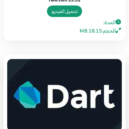
- reversed - single)
24
تحميل الفيديو
المدة:
25.23 List( Add - AddAll - insert - insertAll)
25
الحجم:
18.15 MB
26.24 - List method part 5
26
27.25 - Map
27
28.26 Map Part 2
28
29.27 - dyanmic varibles
29