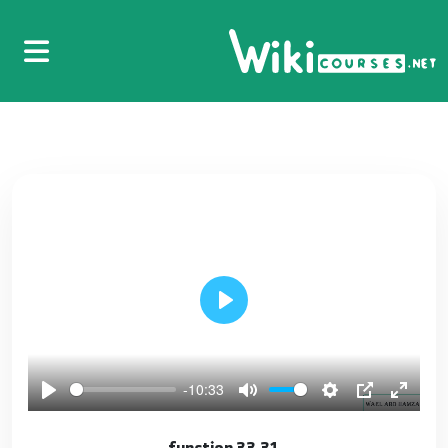
18.16 - break
18
19.17 - continue
19
20.18 - number
20
21.19 - String Method
21
22.20 - List
22
Play
23.21 - List ( add - length )
23
-10:33
24.22 - List ( first - last - isEmpty - isNotEmpty
33.31 function