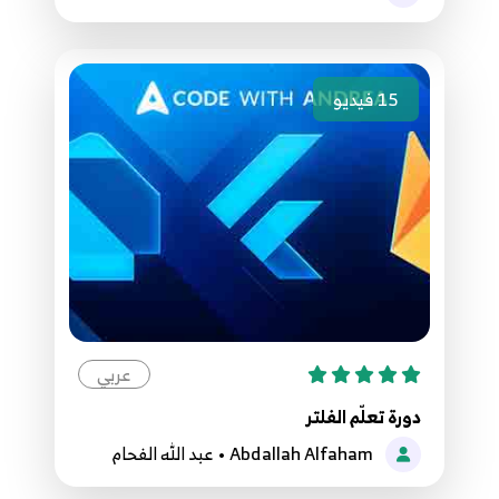
55.52 - oop
55
56.53 - method class
15
فيديو
56
57.54 - Constructor
57
58.55 - Reset Variable
58
59.56 - Setter And Getter
59
عربي
60.57 - static
دورة تعلّم الفلتر
60
Abdallah Alfaham • عبد الله الفحام
61.58 - Cascade operator