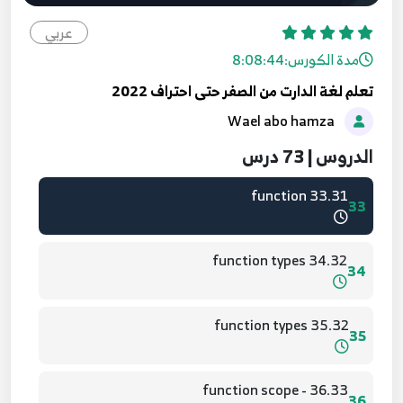
30.28 - final and const
30
عربي
مدة الكورس:
8:08:44
31.29 - Set
31
تعلم لغة الدارت من الصفر حتى احتراف 2022
Wael abo hamza
32.30 -Convert between List Map Set
32
الدروس | 73 درس
33.31 function
33
34.32 function types
34
35.32 function types
35
36.33 - function scope
36