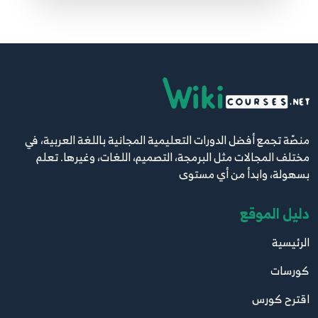
61
62.59 - inheritance
62
63.60 - override
63
منصّة تجمع أفضل الدورات التعليمية المجانية باللغة العربية، في
64.61 - mult level inherate
64
مختلف المجالات مثل البرمجة، التصميم، اللغات، وغيرها. تعلم
بسهولة، وابدأ من أي مستوى
65.62 - super class
65
دليل الموقع
الرئيسية
66.63 - abstract class
66
كورسات
اقترح كورس
67.64 - implements class
67