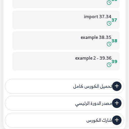
37.34 import
37
38.35 example
38
39.36 - example 2
39
40.37 - example 3
40
تحميل الكورس كامل
41.38 - as with import
41
مصدر الدورة الرئيسي
فنحن لا ندعي ملكية أي دورة ولهذا نضع المصدر الأصلي لكم
42.39 - Runes
شارك الكورس
مصدر الدورة الرئيسي
42