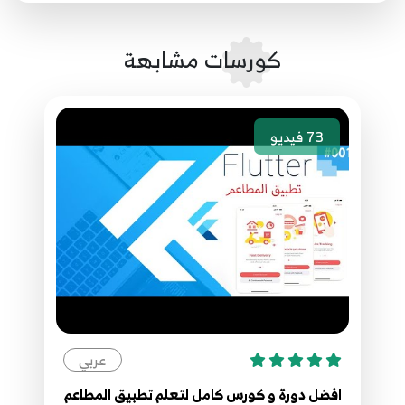
52.49 - Map Method
52
كورسات مشابهة
53.50 - Try And Catch
53
73
فيديو
54.51 - shorthand if
54
55.52 - oop
55
56.53 - method class
56
عربي
57.54 - Constructor
57
افضل دورة و كورس كامل لتعلم تطبيق المطاعم