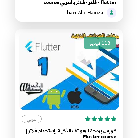
flutter - فلتر - فلاتر بالعربي course
58.55 - Reset Variable
58
Thaer Abu Hamza
59.56 - Setter And Getter
59
113
فيديو
60.57 - static
60
61.58 - Cascade operator
61
62.59 - inheritance
62
63.60 - override
عربي
63
كورس برمجة الهواتف الذكية بإستخدام فلاتر |
Flutter course