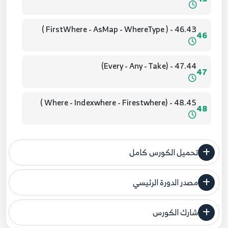
46.43 - ( FirstWhere - AsMap - WhereType )
46
47.44 - (Every - Any - Take)
47
48.45 - (Where - Indexwhere - Firestwhere )
48
49.46 - (Startswith - Endwith - Contain)
49
تحميل الكورس كامل
50.47 - Example
50
مصدر الدورة الرئيسي
فنحن لا ندعي ملكية أي دورة ولهذا نضع المصدر الأصلي لكم
51.48 - Iterator And Iterable
شارك الكورس
مصدر الدورة الرئيسي
51