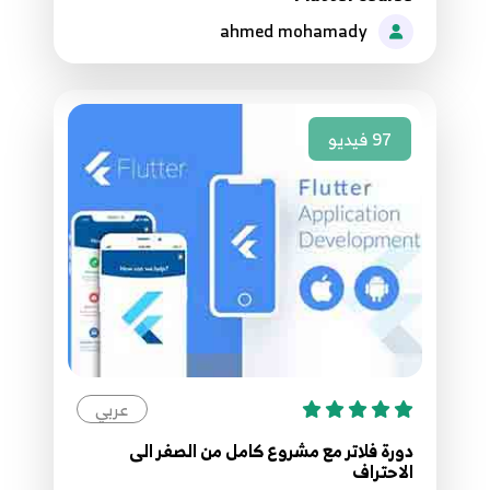
64.61 - mult level inherate
64
ahmed mohamady
65.62 - super class
65
97
فيديو
66.63 - abstract class
66
67.64 - implements class
67
68.65 - Collection
68
69.66 - type map
عربي
69
دورة فلاتر مع مشروع كامل من الصفر الى
الاحتراف
70.67 - type map