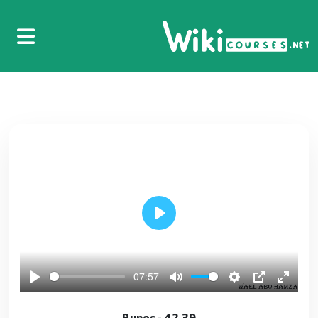
27.25 - Map
27
28.26 Map Part 2
28
29.27 - dyanmic varibles
29
30.28 - final and const
30
31.29 - Set
Play
31
32.30 -Convert between List Map Set
-07:57
32
42.39 - Runes