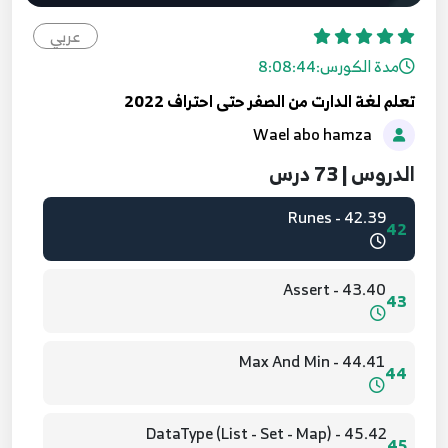
39.36 - example 2
39
عربي
مدة الكورس:
8:08:44
40.37 - example 3
40
تعلم لغة الدارت من الصفر حتى احتراف 2022
Wael abo hamza
41.38 - as with import
41
الدروس | 73 درس
42.39 - Runes
42
43.40 - Assert
43
44.41 - Max And Min
44
45.42 - DataType (List - Set - Map)
45