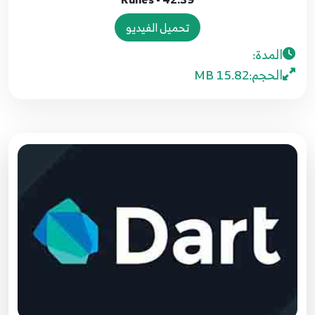
33.31 function
33
تحميل الفيديو
المدة:
34.32 function types
34
الحجم:
15.82 MB
35.32 function types
35
36.33 - function scope
36
37.34 import
37
38.35 example
38