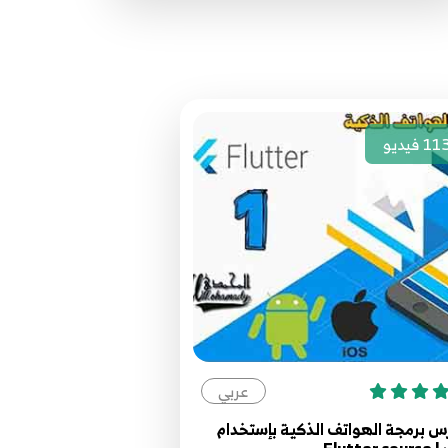
45.42 - DataType (List - Set - Map)
45
46.43 - ( FirstWhere - AsMap -
WhereType )
46
11
فيديو
47.44 - (Every - Any - Take)
47
48.45 - (Where - Indexwhere -
Firestwhere )
48
49.46 - (Startswith - Endwith -
Contain)
49
عربي
 برمجة الهواتف الذكية بإستخدام