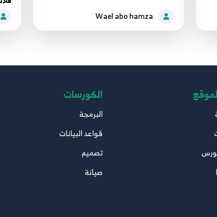
فلاتر | ourse
Wael abo hamza
لموقع
الكورسات
البرمجة
قواعد البيانات
ورس
تصميم
صيانة