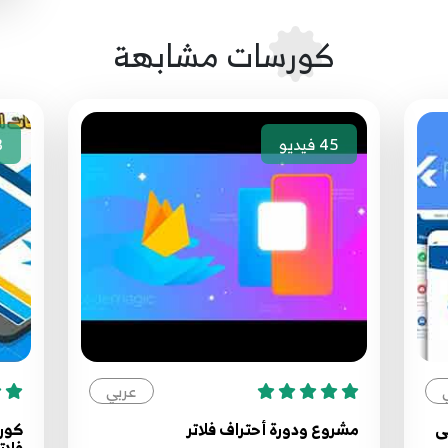
كورسات مشابهة
45
فيديو
3
عربي
ى
مشروع ودورة أحتراف فلاتر
كورس