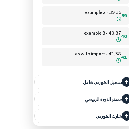
39.36 - example 2
39
40.37 - example 3
40
41.38 - as with import
41
42.39 - Runes
42
تحميل الكورس كامل
43.40 - Assert
43
مصدر الدورة الرئيسي
فنحن لا ندعي ملكية أي دورة ولهذا نضع المصدر
الأصلي لكم
44.41 - Max And Min
شارك الكورس
44
مصدر الدورة الرئيسي