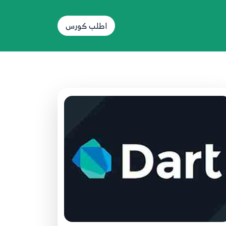
26.24 - List method part 5
26
اطلب كورس
27.25 - Map
27
28.26 Map Part 2
28
29.27 - dyanmic varibles
29
30.28 - final and const
30
31.29 - Set
31
32.30 -Convert between List Map Set
32